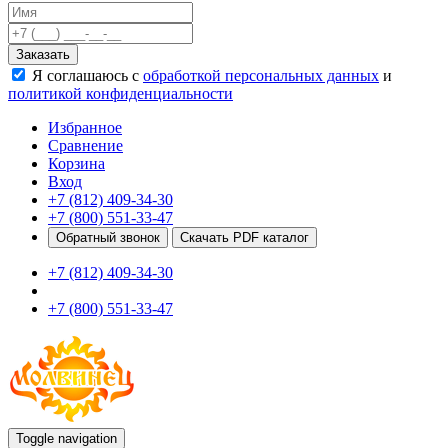
Качели
Развивающие игровые элементы
Заказать
ПДД для детей
Я соглашаюсь с
обработкой персональных данных
и
Безопасные покрытия
политикой конфиденциальности
Спортивные комплексы от 3 до 7 лет
Спортивные элементы
Избранное
Входные арки
Сравнение
Информационные стойки
Корзина
Ограждения
Вход
Для детей с ограниченными возможностями
+7 (812) 409-34-30
Школам
+7 (800) 551-33-47
Игровые комплексы от 5 до 12 лет
Обратный звонок
Скачать PDF каталог
Спортивные комплексы от 5 до 12 лет
+7 (812) 409-34-30
Спортивные элементы
Воркаут
+7 (800) 551-33-47
Тренажеры
Теннисные столы
Спортивные ворота
Спортивные стойки
Оборудование для ГТО
Информационные стойки
Ограждения
Toggle navigation