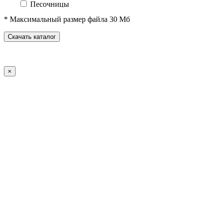
Песочницы
Песочные городки
* Максимальный размер файла 30 Мб
Домики-беседки
Детские столики и скамьи
Скачать каталог
Теневые навесы и сцены
Развивающие игровые элементы
ПДД для детей
×
Спортивное оборудование
Спортивные комплексы для детей от 3 до 7 лет
Спортивные комплексы для детей от 5 до 12 лет
Спортивные элементы
Воркаут (WorkOut)
Уличные тренажеры
Теннисные столы
Футбольные ворота
Баскетбольные стойки
Хоккейные ворота
Волейбольные стойки
Скейт-парк
Оборудование для ГТО
Зоны отдыха
Садово-парковая мебель