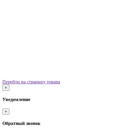
Уличные урны
Вазоны
Скамейки
Столы со скамьями
Беседки
Ограждения
Арки для детских площадок
Информационные стенды
Велопарковки
Ограничители движения
Мостики и переходы
Детским садам
Теневые навесы, сцены, веранды
Игровые комплексы от 3 до 7 лет
Перейти на страницу товара
Игровые элементы
×
Горки
Качели балансирные
Уведомление
Качалки на пружине
Карусели
×
Песочницы
Песочные городки
Обратный звонок
Домики-беседки
Детские столики и скамьи