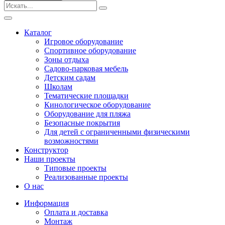
Безопасные покрытия
Тематические площадки
Игровые комплексы от 3 до 7 лет
Каталог
Игровые комплексы от 5 до 12 лет
Игровое оборудование
Горки
Спортивное оборудование
Игровые элементы
Зоны отдыха
Качели балансирные
Садово-парковая мебель
Качалки на пружине
Детским садам
Качели
Школам
Песочницы
Тематические площадки
Кинологическое оборудование
Песочные городки
Оборудование для пляжа
Детские столики и скамьи
Безопасные покрытия
Домики-беседки
Для детей с ограниченными физическими
Теневые навесы и сцены
возможностями
Развивающие игровые элементы
Конструктор
ПДД для детей
Наши проекты
Спортивное оборудование
Типовые проекты
Кинологическое оборудование
Реализованные проекты
Оборудование для пляжа
О нас
Безопасные покрытия
Информация
Для детей с ограниченными физическими
Оплата и доставка
возможностями
Монтаж