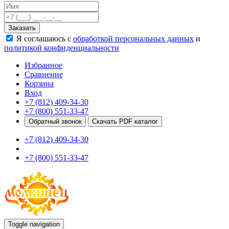
Качели
Развивающие игровые элементы
Заказать
ПДД для детей
Я соглашаюсь с
обработкой персональных данных
и
Безопасные покрытия
политикой конфиденциальности
Спортивные комплексы от 3 до 7 лет
Спортивные элементы
Избранное
Входные арки
Сравнение
Информационные стойки
Корзина
Ограждения
Вход
Для детей с ограниченными возможностями
+7 (812) 409-34-30
Школам
+7 (800) 551-33-47
Игровые комплексы от 5 до 12 лет
Обратный звонок
Скачать PDF каталог
Спортивные комплексы от 5 до 12 лет
+7 (812) 409-34-30
Спортивные элементы
Воркаут
+7 (800) 551-33-47
Тренажеры
Теннисные столы
Спортивные ворота
Спортивные стойки
Оборудование для ГТО
Информационные стойки
Ограждения
Toggle navigation