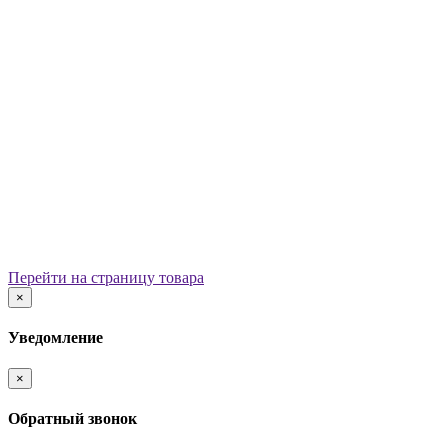
Уличные урны
Вазоны
Скамейки
Столы со скамьями
Беседки
Ограждения
Арки для детских площадок
Информационные стенды
Велопарковки
Ограничители движения
Мостики и переходы
Детским садам
Теневые навесы, сцены, веранды
Игровые комплексы от 3 до 7 лет
Перейти на страницу товара
Игровые элементы
×
Горки
Качели балансирные
Уведомление
Качалки на пружине
Карусели
×
Песочницы
Песочные городки
Обратный звонок
Домики-беседки
Детские столики и скамьи