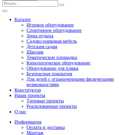
Безопасные покрытия
Тематические площадки
Игровые комплексы от 3 до 7 лет
Каталог
Игровые комплексы от 5 до 12 лет
Игровое оборудование
Горки
Спортивное оборудование
Игровые элементы
Зоны отдыха
Качели балансирные
Садово-парковая мебель
Качалки на пружине
Детским садам
Качели
Школам
Песочницы
Тематические площадки
Кинологическое оборудование
Песочные городки
Оборудование для пляжа
Детские столики и скамьи
Безопасные покрытия
Домики-беседки
Для детей с ограниченными физическими
Теневые навесы и сцены
возможностями
Развивающие игровые элементы
Конструктор
ПДД для детей
Наши проекты
Спортивное оборудование
Типовые проекты
Кинологическое оборудование
Реализованные проекты
Оборудование для пляжа
О нас
Безопасные покрытия
Информация
Для детей с ограниченными физическими
Оплата и доставка
возможностями
Монтаж