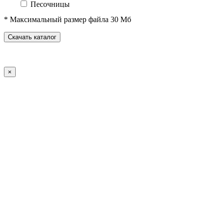
Песочницы
Песочные городки
* Максимальный размер файла 30 Мб
Домики-беседки
Детские столики и скамьи
Скачать каталог
Теневые навесы и сцены
Развивающие игровые элементы
ПДД для детей
×
Спортивное оборудование
Спортивные комплексы для детей от 3 до 7 лет
Спортивные комплексы для детей от 5 до 12 лет
Спортивные элементы
Воркаут (WorkOut)
Уличные тренажеры
Теннисные столы
Футбольные ворота
Баскетбольные стойки
Хоккейные ворота
Волейбольные стойки
Скейт-парк
Оборудование для ГТО
Зоны отдыха
Садово-парковая мебель