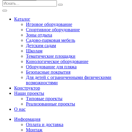
Безопасные покрытия
Тематические площадки
Игровые комплексы от 3 до 7 лет
Каталог
Игровые комплексы от 5 до 12 лет
Игровое оборудование
Горки
Спортивное оборудование
Игровые элементы
Зоны отдыха
Качели балансирные
Садово-парковая мебель
Качалки на пружине
Детским садам
Качели
Школам
Песочницы
Тематические площадки
Кинологическое оборудование
Песочные городки
Оборудование для пляжа
Детские столики и скамьи
Безопасные покрытия
Домики-беседки
Для детей с ограниченными физическими
Теневые навесы и сцены
возможностями
Развивающие игровые элементы
Конструктор
ПДД для детей
Наши проекты
Спортивное оборудование
Типовые проекты
Кинологическое оборудование
Реализованные проекты
Оборудование для пляжа
О нас
Безопасные покрытия
Информация
Для детей с ограниченными физическими
Оплата и доставка
возможностями
Монтаж