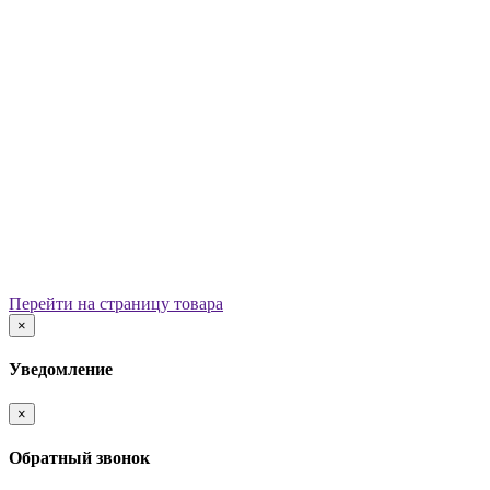
Уличные урны
Вазоны
Скамейки
Столы со скамьями
Беседки
Ограждения
Арки для детских площадок
Информационные стенды
Велопарковки
Ограничители движения
Мостики и переходы
Детским садам
Теневые навесы, сцены, веранды
Игровые комплексы от 3 до 7 лет
Перейти на страницу товара
Игровые элементы
×
Горки
Качели балансирные
Уведомление
Качалки на пружине
Карусели
×
Песочницы
Песочные городки
Обратный звонок
Домики-беседки
Детские столики и скамьи