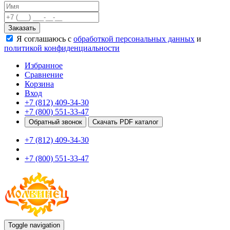
Качели
Развивающие игровые элементы
Заказать
ПДД для детей
Я соглашаюсь с
обработкой персональных данных
и
Безопасные покрытия
политикой конфиденциальности
Спортивные комплексы от 3 до 7 лет
Спортивные элементы
Избранное
Входные арки
Сравнение
Информационные стойки
Корзина
Ограждения
Вход
Для детей с ограниченными возможностями
+7 (812) 409-34-30
Школам
+7 (800) 551-33-47
Игровые комплексы от 5 до 12 лет
Обратный звонок
Скачать PDF каталог
Спортивные комплексы от 5 до 12 лет
+7 (812) 409-34-30
Спортивные элементы
Воркаут
+7 (800) 551-33-47
Тренажеры
Теннисные столы
Спортивные ворота
Спортивные стойки
Оборудование для ГТО
Информационные стойки
Ограждения
Toggle navigation