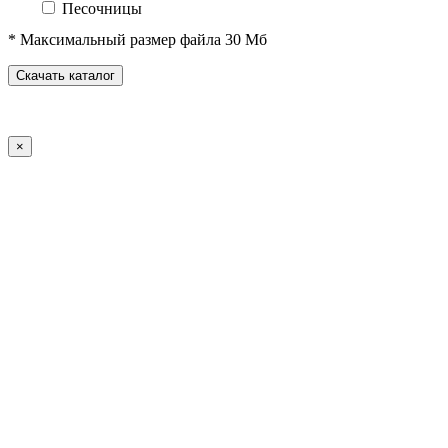
Песочницы
Песочные городки
* Максимальный размер файла 30 Мб
Домики-беседки
Детские столики и скамьи
Скачать каталог
Теневые навесы и сцены
Развивающие игровые элементы
ПДД для детей
×
Спортивное оборудование
Спортивные комплексы для детей от 3 до 7 лет
Спортивные комплексы для детей от 5 до 12 лет
Спортивные элементы
Воркаут (WorkOut)
Уличные тренажеры
Теннисные столы
Футбольные ворота
Баскетбольные стойки
Хоккейные ворота
Волейбольные стойки
Скейт-парк
Оборудование для ГТО
Зоны отдыха
Садово-парковая мебель