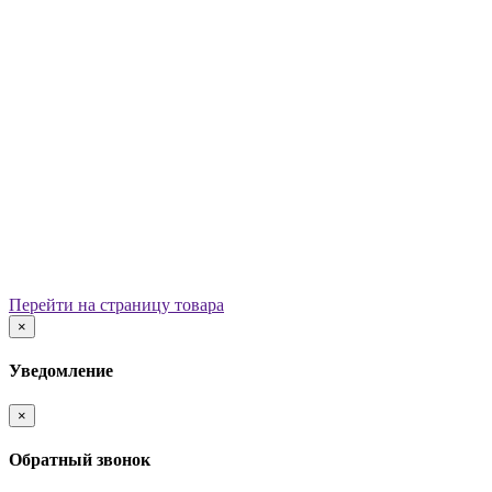
Уличные урны
Вазоны
Скамейки
Столы со скамьями
Беседки
Ограждения
Арки для детских площадок
Информационные стенды
Велопарковки
Ограничители движения
Мостики и переходы
Детским садам
Теневые навесы, сцены, веранды
Игровые комплексы от 3 до 7 лет
Перейти на страницу товара
Игровые элементы
×
Горки
Качели балансирные
Уведомление
Качалки на пружине
Карусели
×
Песочницы
Песочные городки
Обратный звонок
Домики-беседки
Детские столики и скамьи