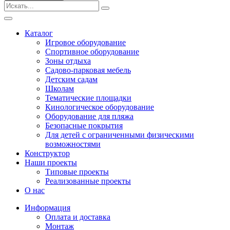
Безопасные покрытия
Тематические площадки
Игровые комплексы от 3 до 7 лет
Каталог
Игровые комплексы от 5 до 12 лет
Игровое оборудование
Горки
Спортивное оборудование
Игровые элементы
Зоны отдыха
Качели балансирные
Садово-парковая мебель
Качалки на пружине
Детским садам
Качели
Школам
Песочницы
Тематические площадки
Кинологическое оборудование
Песочные городки
Оборудование для пляжа
Детские столики и скамьи
Безопасные покрытия
Домики-беседки
Для детей с ограниченными физическими
Теневые навесы и сцены
возможностями
Развивающие игровые элементы
Конструктор
ПДД для детей
Наши проекты
Спортивное оборудование
Типовые проекты
Кинологическое оборудование
Реализованные проекты
Оборудование для пляжа
О нас
Безопасные покрытия
Информация
Для детей с ограниченными физическими
Оплата и доставка
возможностями
Монтаж