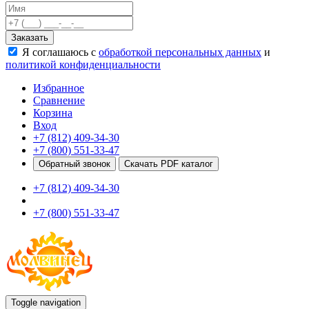
Качели
Развивающие игровые элементы
Заказать
ПДД для детей
Я соглашаюсь с
обработкой персональных данных
и
Безопасные покрытия
политикой конфиденциальности
Спортивные комплексы от 3 до 7 лет
Спортивные элементы
Избранное
Входные арки
Сравнение
Информационные стойки
Корзина
Ограждения
Вход
Для детей с ограниченными возможностями
+7 (812) 409-34-30
Школам
+7 (800) 551-33-47
Игровые комплексы от 5 до 12 лет
Обратный звонок
Скачать PDF каталог
Спортивные комплексы от 5 до 12 лет
+7 (812) 409-34-30
Спортивные элементы
Воркаут
+7 (800) 551-33-47
Тренажеры
Теннисные столы
Спортивные ворота
Спортивные стойки
Оборудование для ГТО
Информационные стойки
Ограждения
Toggle navigation