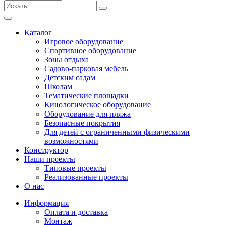
Безопасные покрытия
Тематические площадки
Игровые комплексы от 3 до 7 лет
Каталог
Игровые комплексы от 5 до 12 лет
Игровое оборудование
Горки
Спортивное оборудование
Игровые элементы
Зоны отдыха
Качели балансирные
Садово-парковая мебель
Качалки на пружине
Детским садам
Качели
Школам
Песочницы
Тематические площадки
Кинологическое оборудование
Песочные городки
Оборудование для пляжа
Детские столики и скамьи
Безопасные покрытия
Домики-беседки
Для детей с ограниченными физическими
Теневые навесы и сцены
возможностями
Развивающие игровые элементы
Конструктор
ПДД для детей
Наши проекты
Спортивное оборудование
Типовые проекты
Кинологическое оборудование
Реализованные проекты
Оборудование для пляжа
О нас
Безопасные покрытия
Информация
Для детей с ограниченными физическими
Оплата и доставка
возможностями
Монтаж