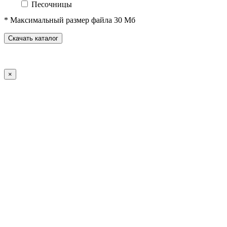
Песочницы
Песочные городки
* Максимальный размер файла 30 Мб
Домики-беседки
Детские столики и скамьи
Скачать каталог
Теневые навесы и сцены
Развивающие игровые элементы
ПДД для детей
×
Спортивное оборудование
Спортивные комплексы для детей от 3 до 7 лет
Спортивные комплексы для детей от 5 до 12 лет
Спортивные элементы
Воркаут (WorkOut)
Уличные тренажеры
Теннисные столы
Футбольные ворота
Баскетбольные стойки
Хоккейные ворота
Волейбольные стойки
Скейт-парк
Оборудование для ГТО
Зоны отдыха
Садово-парковая мебель