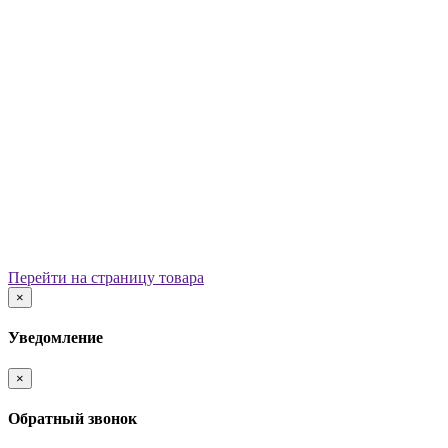
Уличные урны
Вазоны
Скамейки
Столы со скамьями
Беседки
Ограждения
Арки для детских площадок
Информационные стенды
Велопарковки
Ограничители движения
Мостики и переходы
Детским садам
Теневые навесы, сцены, веранды
Игровые комплексы от 3 до 7 лет
Перейти на страницу товара
Игровые элементы
×
Горки
Качели балансирные
Уведомление
Качалки на пружине
Карусели
×
Песочницы
Песочные городки
Обратный звонок
Домики-беседки
Детские столики и скамьи