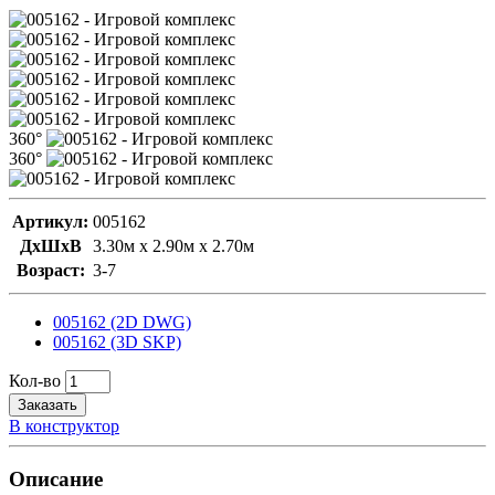
360°
360°
Артикул:
005162
ДxШxВ
3.30м x 2.90м x 2.70м
Возраст:
3-7
005162 (2D DWG)
005162 (3D SKP)
Кол-во
Заказать
В конструктор
Описание