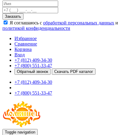
Качели
Развивающие игровые элементы
Заказать
ПДД для детей
Я соглашаюсь с
обработкой персональных данных
и
Безопасные покрытия
политикой конфиденциальности
Спортивные комплексы от 3 до 7 лет
Спортивные элементы
Избранное
Входные арки
Сравнение
Информационные стойки
Корзина
Ограждения
Вход
Для детей с ограниченными возможностями
+7 (812) 409-34-30
Школам
+7 (800) 551-33-47
Игровые комплексы от 5 до 12 лет
Обратный звонок
Скачать PDF каталог
Спортивные комплексы от 5 до 12 лет
+7 (812) 409-34-30
Спортивные элементы
Воркаут
+7 (800) 551-33-47
Тренажеры
Теннисные столы
Спортивные ворота
Спортивные стойки
Оборудование для ГТО
Информационные стойки
Ограждения
Toggle navigation