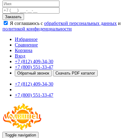
Качели
Развивающие игровые элементы
Заказать
ПДД для детей
Я соглашаюсь с
обработкой персональных данных
и
Безопасные покрытия
политикой конфиденциальности
Спортивные комплексы от 3 до 7 лет
Спортивные элементы
Избранное
Входные арки
Сравнение
Информационные стойки
Корзина
Ограждения
Вход
Для детей с ограниченными возможностями
+7 (812) 409-34-30
Школам
+7 (800) 551-33-47
Игровые комплексы от 5 до 12 лет
Обратный звонок
Скачать PDF каталог
Спортивные комплексы от 5 до 12 лет
+7 (812) 409-34-30
Спортивные элементы
Воркаут
+7 (800) 551-33-47
Тренажеры
Теннисные столы
Спортивные ворота
Спортивные стойки
Оборудование для ГТО
Информационные стойки
Ограждения
Toggle navigation