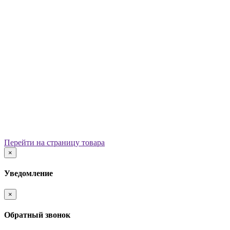
Уличные урны
Вазоны
Скамейки
Столы со скамьями
Беседки
Ограждения
Арки для детских площадок
Информационные стенды
Велопарковки
Ограничители движения
Мостики и переходы
Детским садам
Теневые навесы, сцены, веранды
Игровые комплексы от 3 до 7 лет
Перейти на страницу товара
Игровые элементы
×
Горки
Качели балансирные
Уведомление
Качалки на пружине
Карусели
×
Песочницы
Песочные городки
Обратный звонок
Домики-беседки
Детские столики и скамьи