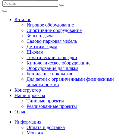
Безопасные покрытия
Тематические площадки
Игровые комплексы от 3 до 7 лет
Каталог
Игровые комплексы от 5 до 12 лет
Игровое оборудование
Горки
Спортивное оборудование
Игровые элементы
Зоны отдыха
Качели балансирные
Садово-парковая мебель
Качалки на пружине
Детским садам
Качели
Школам
Песочницы
Тематические площадки
Кинологическое оборудование
Песочные городки
Оборудование для пляжа
Детские столики и скамьи
Безопасные покрытия
Домики-беседки
Для детей с ограниченными физическими
Теневые навесы и сцены
возможностями
Развивающие игровые элементы
Конструктор
ПДД для детей
Наши проекты
Спортивное оборудование
Типовые проекты
Кинологическое оборудование
Реализованные проекты
Оборудование для пляжа
О нас
Безопасные покрытия
Информация
Для детей с ограниченными физическими
Оплата и доставка
возможностями
Монтаж