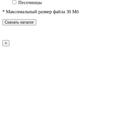
Песочницы
Песочные городки
* Максимальный размер файла 30 Мб
Домики-беседки
Детские столики и скамьи
Скачать каталог
Теневые навесы и сцены
Развивающие игровые элементы
ПДД для детей
×
Спортивное оборудование
Спортивные комплексы для детей от 3 до 7 лет
Спортивные комплексы для детей от 5 до 12 лет
Спортивные элементы
Воркаут (WorkOut)
Уличные тренажеры
Теннисные столы
Футбольные ворота
Баскетбольные стойки
Хоккейные ворота
Волейбольные стойки
Скейт-парк
Оборудование для ГТО
Зоны отдыха
Садово-парковая мебель