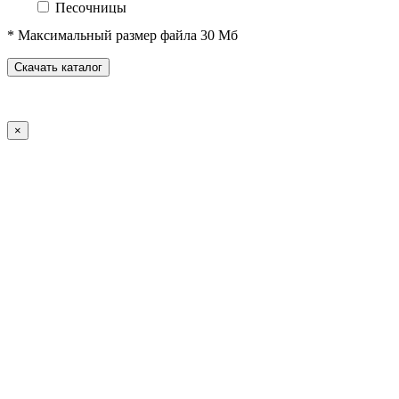
Песочницы
Песочные городки
* Максимальный размер файла 30 Мб
Домики-беседки
Детские столики и скамьи
Скачать каталог
Теневые навесы и сцены
Развивающие игровые элементы
ПДД для детей
×
Спортивное оборудование
Спортивные комплексы для детей от 3 до 7 лет
Спортивные комплексы для детей от 5 до 12 лет
Спортивные элементы
Воркаут (WorkOut)
Уличные тренажеры
Теннисные столы
Футбольные ворота
Баскетбольные стойки
Хоккейные ворота
Волейбольные стойки
Скейт-парк
Оборудование для ГТО
Зоны отдыха
Садово-парковая мебель