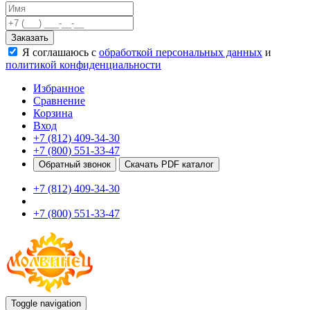
Качели
Развивающие игровые элементы
Заказать
ПДД для детей
Я соглашаюсь с
обработкой персональных данных
и
Безопасные покрытия
политикой конфиденциальности
Спортивные комплексы от 3 до 7 лет
Спортивные элементы
Избранное
Входные арки
Сравнение
Информационные стойки
Корзина
Ограждения
Вход
Для детей с ограниченными возможностями
+7 (812) 409-34-30
Школам
+7 (800) 551-33-47
Игровые комплексы от 5 до 12 лет
Обратный звонок
Скачать PDF каталог
Спортивные комплексы от 5 до 12 лет
+7 (812) 409-34-30
Спортивные элементы
Воркаут
+7 (800) 551-33-47
Тренажеры
Теннисные столы
Спортивные ворота
Спортивные стойки
Оборудование для ГТО
Информационные стойки
Ограждения
Toggle navigation