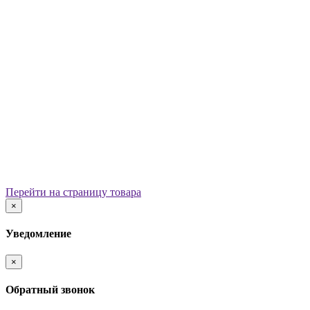
Уличные урны
Вазоны
Скамейки
Столы со скамьями
Беседки
Ограждения
Арки для детских площадок
Информационные стенды
Велопарковки
Ограничители движения
Мостики и переходы
Детским садам
Теневые навесы, сцены, веранды
Игровые комплексы от 3 до 7 лет
Перейти на страницу товара
Игровые элементы
×
Горки
Качели балансирные
Уведомление
Качалки на пружине
Карусели
×
Песочницы
Песочные городки
Обратный звонок
Домики-беседки
Детские столики и скамьи