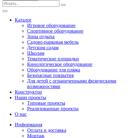
Безопасные покрытия
Тематические площадки
Игровые комплексы от 3 до 7 лет
Каталог
Игровые комплексы от 5 до 12 лет
Игровое оборудование
Горки
Спортивное оборудование
Игровые элементы
Зоны отдыха
Качели балансирные
Садово-парковая мебель
Качалки на пружине
Детским садам
Качели
Школам
Песочницы
Тематические площадки
Кинологическое оборудование
Песочные городки
Оборудование для пляжа
Детские столики и скамьи
Безопасные покрытия
Домики-беседки
Для детей с ограниченными физическими
Теневые навесы и сцены
возможностями
Развивающие игровые элементы
Конструктор
ПДД для детей
Наши проекты
Спортивное оборудование
Типовые проекты
Кинологическое оборудование
Реализованные проекты
Оборудование для пляжа
О нас
Безопасные покрытия
Информация
Для детей с ограниченными физическими
Оплата и доставка
возможностями
Монтаж