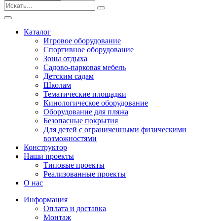
Безопасные покрытия
Тематические площадки
Игровые комплексы от 3 до 7 лет
Каталог
Игровые комплексы от 5 до 12 лет
Игровое оборудование
Горки
Спортивное оборудование
Игровые элементы
Зоны отдыха
Качели балансирные
Садово-парковая мебель
Качалки на пружине
Детским садам
Качели
Школам
Песочницы
Тематические площадки
Кинологическое оборудование
Песочные городки
Оборудование для пляжа
Детские столики и скамьи
Безопасные покрытия
Домики-беседки
Для детей с ограниченными физическими
Теневые навесы и сцены
возможностями
Развивающие игровые элементы
Конструктор
ПДД для детей
Наши проекты
Спортивное оборудование
Типовые проекты
Кинологическое оборудование
Реализованные проекты
Оборудование для пляжа
О нас
Безопасные покрытия
Информация
Для детей с ограниченными физическими
Оплата и доставка
возможностями
Монтаж