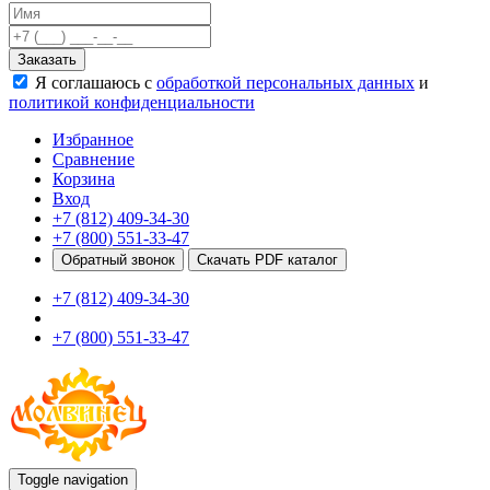
Качели
Развивающие игровые элементы
Заказать
ПДД для детей
Я соглашаюсь с
обработкой персональных данных
и
Безопасные покрытия
политикой конфиденциальности
Спортивные комплексы от 3 до 7 лет
Спортивные элементы
Избранное
Входные арки
Сравнение
Информационные стойки
Корзина
Ограждения
Вход
Для детей с ограниченными возможностями
+7 (812) 409-34-30
Школам
+7 (800) 551-33-47
Игровые комплексы от 5 до 12 лет
Обратный звонок
Скачать PDF каталог
Спортивные комплексы от 5 до 12 лет
+7 (812) 409-34-30
Спортивные элементы
Воркаут
+7 (800) 551-33-47
Тренажеры
Теннисные столы
Спортивные ворота
Спортивные стойки
Оборудование для ГТО
Информационные стойки
Ограждения
Toggle navigation