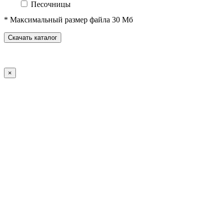
Песочницы
Песочные городки
* Максимальный размер файла 30 Мб
Домики-беседки
Детские столики и скамьи
Скачать каталог
Теневые навесы и сцены
Развивающие игровые элементы
ПДД для детей
×
Спортивное оборудование
Спортивные комплексы для детей от 3 до 7 лет
Спортивные комплексы для детей от 5 до 12 лет
Спортивные элементы
Воркаут (WorkOut)
Уличные тренажеры
Теннисные столы
Футбольные ворота
Баскетбольные стойки
Хоккейные ворота
Волейбольные стойки
Скейт-парк
Оборудование для ГТО
Зоны отдыха
Садово-парковая мебель