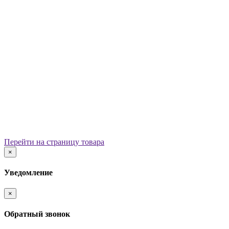
Уличные урны
Вазоны
Скамейки
Столы со скамьями
Беседки
Ограждения
Арки для детских площадок
Информационные стенды
Велопарковки
Ограничители движения
Мостики и переходы
Детским садам
Теневые навесы, сцены, веранды
Игровые комплексы от 3 до 7 лет
Перейти на страницу товара
Игровые элементы
×
Горки
Качели балансирные
Уведомление
Качалки на пружине
Карусели
×
Песочницы
Песочные городки
Обратный звонок
Домики-беседки
Детские столики и скамьи