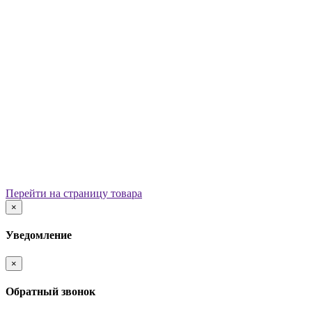
Уличные урны
Вазоны
Скамейки
Столы со скамьями
Беседки
Ограждения
Арки для детских площадок
Информационные стенды
Велопарковки
Ограничители движения
Мостики и переходы
Детским садам
Теневые навесы, сцены, веранды
Игровые комплексы от 3 до 7 лет
Перейти на страницу товара
Игровые элементы
×
Горки
Качели балансирные
Уведомление
Качалки на пружине
Карусели
×
Песочницы
Песочные городки
Обратный звонок
Домики-беседки
Детские столики и скамьи