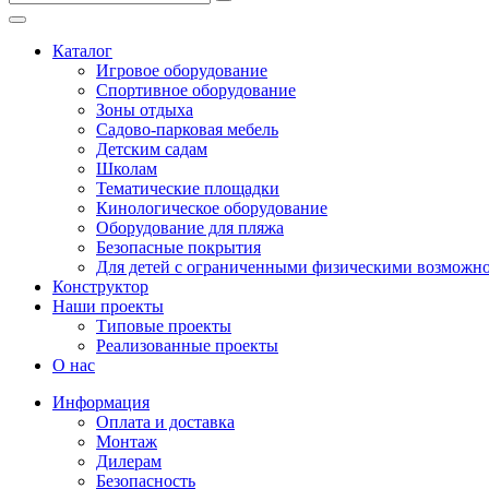
Безопасные покрытия
Тематические площадки
Каталог
Игровые комплексы от 3 до 7 лет
Игровое оборудование
Игровые комплексы от 5 до 12 лет
Спортивное оборудование
Горки
Зоны отдыха
Игровые элементы
Садово-парковая мебель
Качели балансирные
Детским садам
Качалки на пружине
Школам
Качели
Тематические площадки
Песочницы
Кинологическое оборудование
Оборудование для пляжа
Песочные городки
Безопасные покрытия
Детские столики и скамьи
Для детей с ограниченными физическими возможн
Домики-беседки
Конструктор
Теневые навесы и сцены
Наши проекты
Развивающие игровые элементы
Типовые проекты
ПДД для детей
Реализованные проекты
Спортивное оборудование
О нас
Кинологическое оборудование
Информация
Оборудование для пляжа
Оплата и доставка
Безопасные покрытия
Монтаж
Для детей с ограниченными физическими возможно
Дилерам
Безопасность