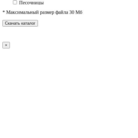
Песочницы
Песочные городки
* Максимальный размер файла 30 Мб
Домики-беседки
Детские столики и скамьи
Скачать каталог
Теневые навесы и сцены
Развивающие игровые элементы
ПДД для детей
×
Спортивное оборудование
Спортивные комплексы для детей от 3 до 7 лет
Спортивные комплексы для детей от 5 до 12 лет
Спортивные элементы
Воркаут (WorkOut)
Уличные тренажеры
Теннисные столы
Футбольные ворота
Баскетбольные стойки
Хоккейные ворота
Волейбольные стойки
Скейт-парк
Оборудование для ГТО
Зоны отдыха
Садово-парковая мебель