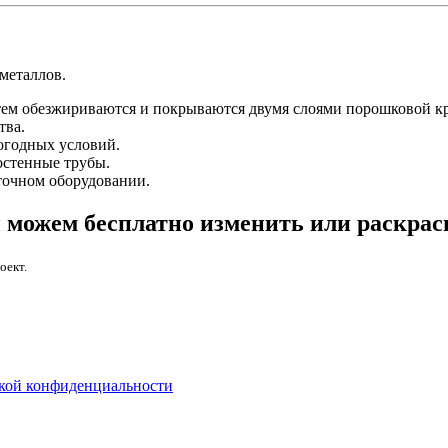
металлов.
тем обезжириваются и покрываются двумя слоями порошковой кр
тва.
огодных условий.
остенные трубы.
точном оборудовании.
 можем бесплатно изменить или раскра
оект.
кой конфиденциальности