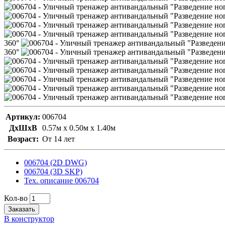
360°
360°
Артикул:
006704
ДxШxВ
0.57м x 0.50м x 1.40м
Возраст:
От 14 лет
006704 (2D DWG)
006704 (3D SKP)
Тех. описание 006704
Кол-во
Заказать
В конструктор