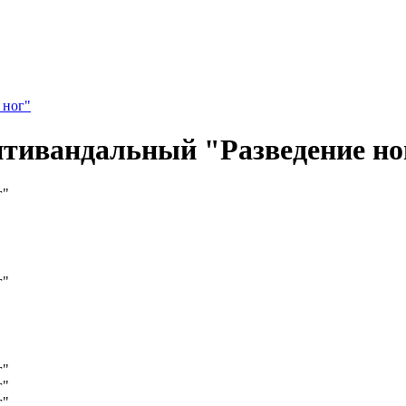
 ног"
нтивандальный "Разведение но