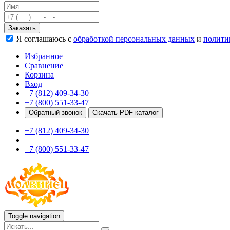
Качели
Развивающие игровые элементы
Заказать
ПДД для детей
Я соглашаюсь с
обработкой персональных данных
и
полити
Безопасные покрытия
Спортивные комплексы от 3 до 7 лет
Избранное
Спортивные элементы
Сравнение
Входные арки
Корзина
Информационные стойки
Вход
Ограждения
+7 (812) 409-34-30
Для детей с ограниченными возможностями
+7 (800) 551-33-47
Школам
Обратный звонок
Скачать PDF каталог
Игровые комплексы от 5 до 12 лет
+7 (812) 409-34-30
Спортивные комплексы от 5 до 12 лет
Спортивные элементы
+7 (800) 551-33-47
Воркаут
Тренажеры
Теннисные столы
Спортивные ворота
Спортивные стойки
Оборудование для ГТО
Информационные стойки
Toggle navigation
Ограждения