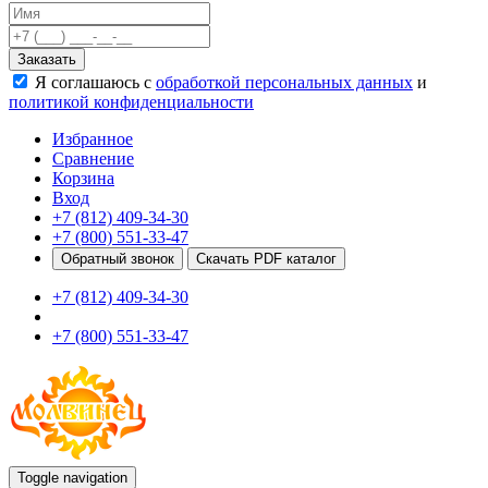
Качели
Развивающие игровые элементы
Заказать
ПДД для детей
Я соглашаюсь с
обработкой персональных данных
и
Безопасные покрытия
политикой конфиденциальности
Спортивные комплексы от 3 до 7 лет
Спортивные элементы
Избранное
Входные арки
Сравнение
Информационные стойки
Корзина
Ограждения
Вход
Для детей с ограниченными возможностями
+7 (812) 409-34-30
Школам
+7 (800) 551-33-47
Игровые комплексы от 5 до 12 лет
Обратный звонок
Скачать PDF каталог
Спортивные комплексы от 5 до 12 лет
+7 (812) 409-34-30
Спортивные элементы
Воркаут
+7 (800) 551-33-47
Тренажеры
Теннисные столы
Спортивные ворота
Спортивные стойки
Оборудование для ГТО
Информационные стойки
Ограждения
Toggle navigation