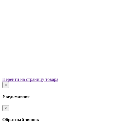
Уличные урны
Вазоны
Скамейки
Столы со скамьями
Беседки
Ограждения
Арки для детских площадок
Информационные стенды
Велопарковки
Ограничители движения
Мостики и переходы
Детским садам
Теневые навесы, сцены, веранды
Игровые комплексы от 3 до 7 лет
Перейти на страницу товара
Игровые элементы
×
Горки
Качели балансирные
Уведомление
Качалки на пружине
Карусели
×
Песочницы
Песочные городки
Обратный звонок
Домики-беседки
Детские столики и скамьи