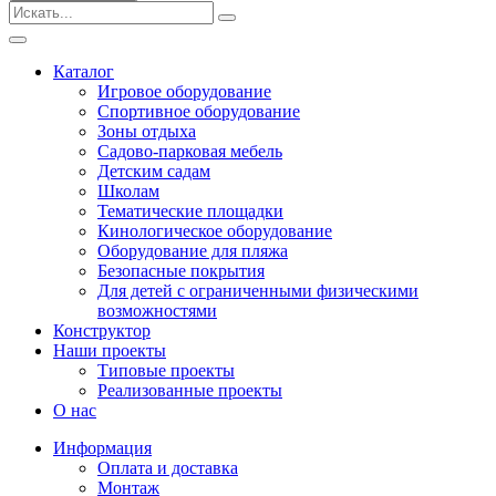
Безопасные покрытия
Тематические площадки
Игровые комплексы от 3 до 7 лет
Каталог
Игровые комплексы от 5 до 12 лет
Игровое оборудование
Горки
Спортивное оборудование
Игровые элементы
Зоны отдыха
Качели балансирные
Садово-парковая мебель
Качалки на пружине
Детским садам
Качели
Школам
Песочницы
Тематические площадки
Кинологическое оборудование
Песочные городки
Оборудование для пляжа
Детские столики и скамьи
Безопасные покрытия
Домики-беседки
Для детей с ограниченными физическими
Теневые навесы и сцены
возможностями
Развивающие игровые элементы
Конструктор
ПДД для детей
Наши проекты
Спортивное оборудование
Типовые проекты
Кинологическое оборудование
Реализованные проекты
Оборудование для пляжа
О нас
Безопасные покрытия
Информация
Для детей с ограниченными физическими
Оплата и доставка
возможностями
Монтаж