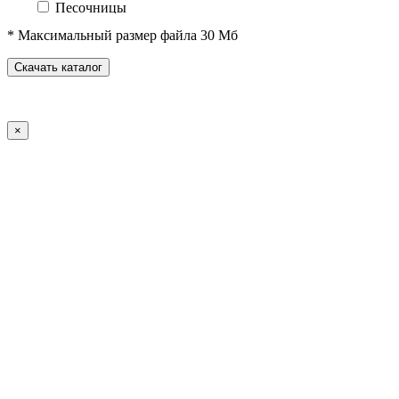
Песочницы
Песочные городки
* Максимальный размер файла 30 Мб
Домики-беседки
Детские столики и скамьи
Скачать каталог
Теневые навесы и сцены
Развивающие игровые элементы
ПДД для детей
×
Спортивное оборудование
Спортивные комплексы для детей от 3 до 7 лет
Спортивные комплексы для детей от 5 до 12 лет
Спортивные элементы
Воркаут (WorkOut)
Уличные тренажеры
Теннисные столы
Футбольные ворота
Баскетбольные стойки
Хоккейные ворота
Волейбольные стойки
Скейт-парк
Оборудование для ГТО
Зоны отдыха
Садово-парковая мебель