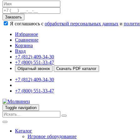
Качели
Развивающие игровые элементы
Заказать
ПДД для детей
Я соглашаюсь с
обработкой персональных данных
и
полити
Безопасные покрытия
Спортивные комплексы от 3 до 7 лет
Избранное
Спортивные элементы
Сравнение
Входные арки
Корзина
Информационные стойки
Вход
Ограждения
+7 (812) 409-34-30
Для детей с ограниченными возможностями
+7 (800) 551-33-47
Школам
Обратный звонок
Скачать PDF каталог
Игровые комплексы от 5 до 12 лет
+7 (812) 409-34-30
Спортивные комплексы от 5 до 12 лет
Спортивные элементы
+7 (800) 551-33-47
Воркаут
Тренажеры
Теннисные столы
Toggle navigation
Спортивные ворота
Спортивные стойки
Оборудование для ГТО
Информационные стойки
Каталог
Игровое оборудование
Ограждения