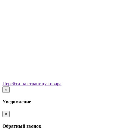
Уличные урны
Вазоны
Скамейки
Столы со скамьями
Беседки
Ограждения
Арки для детских площадок
Информационные стенды
Велопарковки
Ограничители движения
Мостики и переходы
Детским садам
Теневые навесы, сцены, веранды
Игровые комплексы от 3 до 7 лет
Перейти на страницу товара
Игровые элементы
×
Горки
Качели балансирные
Уведомление
Качалки на пружине
Карусели
×
Песочницы
Песочные городки
Обратный звонок
Домики-беседки
Детские столики и скамьи