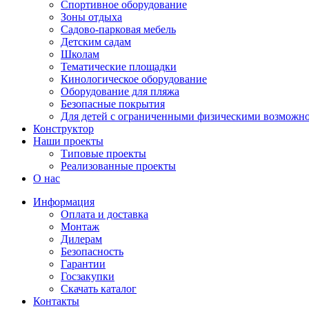
Спортивное оборудование
Безопасные покрытия
Зоны отдыха
Тематические площадки
Садово-парковая мебель
Игровые комплексы от 3 до 7 лет
Детским садам
Игровые комплексы от 5 до 12 лет
Школам
Горки
Тематические площадки
Игровые элементы
Кинологическое оборудование
Качели балансирные
Оборудование для пляжа
Качалки на пружине
Безопасные покрытия
Для детей с ограниченными физическими возможн
Качели
Конструктор
Песочницы
Наши проекты
Песочные городки
Типовые проекты
Детские столики и скамьи
Реализованные проекты
Домики-беседки
О нас
Теневые навесы и сцены
Развивающие игровые элементы
Информация
ПДД для детей
Оплата и доставка
Монтаж
Спортивное оборудование
Дилерам
Кинологическое оборудование
Безопасность
Оборудование для пляжа
Гарантии
Безопасные покрытия
Госзакупки
Для детей с ограниченными физическими возможно
Скачать каталог
Контакты