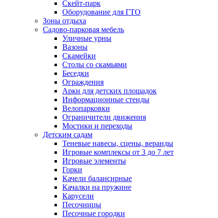
Скейт-парк
Оборудование для ГТО
Зоны отдыха
Садово-парковая мебель
Уличные урны
Вазоны
Скамейки
Столы со скамьями
Беседки
Ограждения
Арки для детских площадок
Информационные стенды
Велопарковки
Ограничители движения
Мостики и переходы
Детским садам
Теневые навесы, сцены, веранды
Игровые комплексы от 3 до 7 лет
Игровые элементы
Горки
Качели балансирные
Качалки на пружине
Карусели
Песочницы
Песочные городки