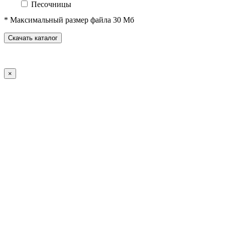
Песочницы
Песочные городки
* Максимальный размер файла 30 Мб
Домики-беседки
Детские столики и скамьи
Скачать каталог
Теневые навесы и сцены
Развивающие игровые элементы
ПДД для детей
×
Спортивное оборудование
Спортивные комплексы для детей от 3 до 7 лет
Спортивные комплексы для детей от 5 до 12 лет
Спортивные элементы
Воркаут (WorkOut)
Уличные тренажеры
Теннисные столы
Футбольные ворота
Баскетбольные стойки
Хоккейные ворота
Волейбольные стойки
Скейт-парк
Оборудование для ГТО
Зоны отдыха
Садово-парковая мебель