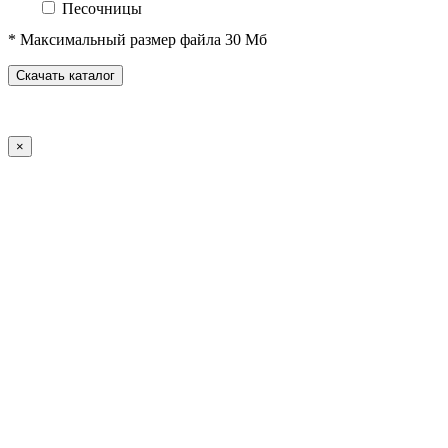
Песочницы
Песочные городки
* Максимальный размер файла 30 Мб
Домики-беседки
Детские столики и скамьи
Скачать каталог
Теневые навесы и сцены
Развивающие игровые элементы
ПДД для детей
×
Спортивное оборудование
Спортивные комплексы для детей от 3 до 7 лет
Спортивные комплексы для детей от 5 до 12 лет
Спортивные элементы
Воркаут (WorkOut)
Уличные тренажеры
Теннисные столы
Футбольные ворота
Баскетбольные стойки
Хоккейные ворота
Волейбольные стойки
Скейт-парк
Оборудование для ГТО
Зоны отдыха
Садово-парковая мебель