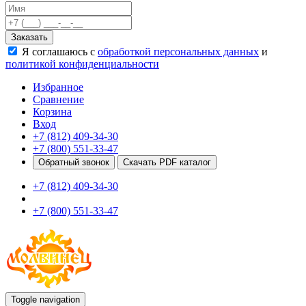
Качели
Развивающие игровые элементы
Заказать
ПДД для детей
Я соглашаюсь с
обработкой персональных данных
и
Безопасные покрытия
политикой конфиденциальности
Спортивные комплексы от 3 до 7 лет
Спортивные элементы
Избранное
Входные арки
Сравнение
Информационные стойки
Корзина
Ограждения
Вход
Для детей с ограниченными возможностями
+7 (812) 409-34-30
Школам
+7 (800) 551-33-47
Игровые комплексы от 5 до 12 лет
Обратный звонок
Скачать PDF каталог
Спортивные комплексы от 5 до 12 лет
+7 (812) 409-34-30
Спортивные элементы
Воркаут
+7 (800) 551-33-47
Тренажеры
Теннисные столы
Спортивные ворота
Спортивные стойки
Оборудование для ГТО
Информационные стойки
Ограждения
Toggle navigation