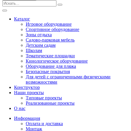
Безопасные покрытия
Тематические площадки
Игровые комплексы от 3 до 7 лет
Каталог
Игровые комплексы от 5 до 12 лет
Игровое оборудование
Горки
Спортивное оборудование
Игровые элементы
Зоны отдыха
Качели балансирные
Садово-парковая мебель
Качалки на пружине
Детским садам
Качели
Школам
Песочницы
Тематические площадки
Кинологическое оборудование
Песочные городки
Оборудование для пляжа
Детские столики и скамьи
Безопасные покрытия
Домики-беседки
Для детей с ограниченными физическими
Теневые навесы и сцены
возможностями
Развивающие игровые элементы
Конструктор
ПДД для детей
Наши проекты
Спортивное оборудование
Типовые проекты
Кинологическое оборудование
Реализованные проекты
Оборудование для пляжа
О нас
Безопасные покрытия
Информация
Для детей с ограниченными физическими
Оплата и доставка
возможностями
Монтаж