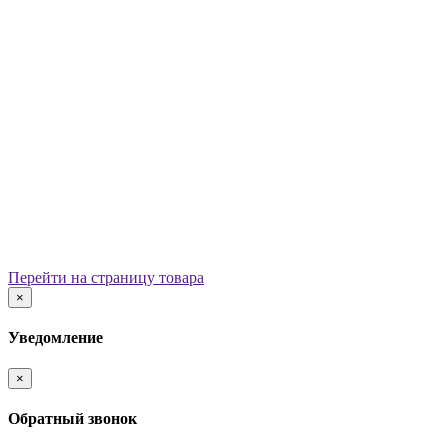
Уличные урны
Вазоны
Скамейки
Столы со скамьями
Беседки
Ограждения
Арки для детских площадок
Информационные стенды
Велопарковки
Ограничители движения
Мостики и переходы
Детским садам
Теневые навесы, сцены, веранды
Игровые комплексы от 3 до 7 лет
Перейти на страницу товара
Игровые элементы
×
Горки
Качели балансирные
Уведомление
Качалки на пружине
Карусели
×
Песочницы
Песочные городки
Обратный звонок
Домики-беседки
Детские столики и скамьи