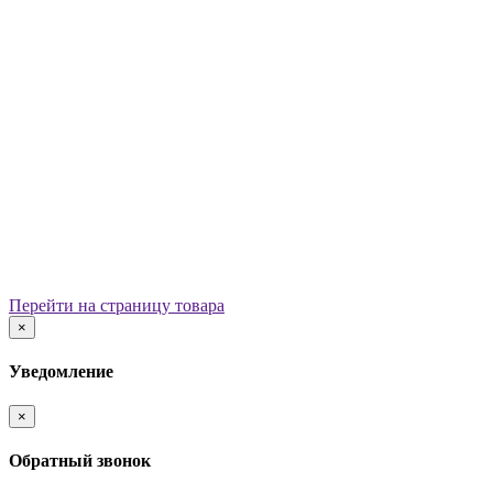
Уличные урны
Вазоны
Скамейки
Столы со скамьями
Беседки
Ограждения
Арки для детских площадок
Информационные стенды
Велопарковки
Ограничители движения
Мостики и переходы
Детским садам
Теневые навесы, сцены, веранды
Игровые комплексы от 3 до 7 лет
Перейти на страницу товара
Игровые элементы
×
Горки
Качели балансирные
Уведомление
Качалки на пружине
Карусели
×
Песочницы
Песочные городки
Обратный звонок
Домики-беседки
Детские столики и скамьи