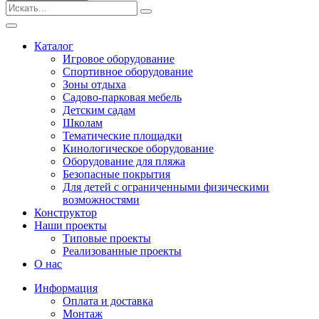
Безопасные покрытия
Тематические площадки
Игровые комплексы от 3 до 7 лет
Каталог
Игровые комплексы от 5 до 12 лет
Игровое оборудование
Горки
Спортивное оборудование
Игровые элементы
Зоны отдыха
Качели балансирные
Садово-парковая мебель
Качалки на пружине
Детским садам
Качели
Школам
Песочницы
Тематические площадки
Кинологическое оборудование
Песочные городки
Оборудование для пляжа
Детские столики и скамьи
Безопасные покрытия
Домики-беседки
Для детей с ограниченными физическими
Теневые навесы и сцены
возможностями
Развивающие игровые элементы
Конструктор
ПДД для детей
Наши проекты
Спортивное оборудование
Типовые проекты
Кинологическое оборудование
Реализованные проекты
Оборудование для пляжа
О нас
Безопасные покрытия
Информация
Для детей с ограниченными физическими
Оплата и доставка
возможностями
Монтаж