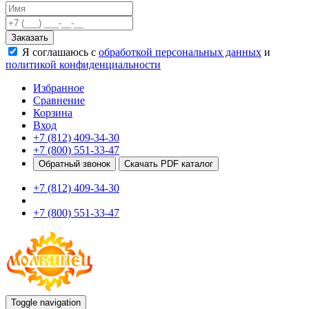
Качели
Развивающие игровые элементы
Заказать
ПДД для детей
Я соглашаюсь с
обработкой персональных данных
и
Безопасные покрытия
политикой конфиденциальности
Спортивные комплексы от 3 до 7 лет
Спортивные элементы
Избранное
Входные арки
Сравнение
Информационные стойки
Корзина
Ограждения
Вход
Для детей с ограниченными возможностями
+7 (812) 409-34-30
Школам
+7 (800) 551-33-47
Игровые комплексы от 5 до 12 лет
Обратный звонок
Скачать PDF каталог
Спортивные комплексы от 5 до 12 лет
+7 (812) 409-34-30
Спортивные элементы
Воркаут
+7 (800) 551-33-47
Тренажеры
Теннисные столы
Спортивные ворота
Спортивные стойки
Оборудование для ГТО
Информационные стойки
Ограждения
Toggle navigation