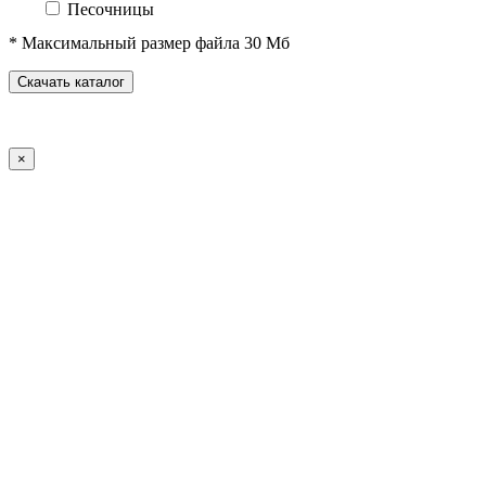
Песочницы
Песочные городки
* Максимальный размер файла 30 Мб
Домики-беседки
Детские столики и скамьи
Скачать каталог
Теневые навесы и сцены
Развивающие игровые элементы
ПДД для детей
×
Спортивное оборудование
Спортивные комплексы для детей от 3 до 7 лет
Спортивные комплексы для детей от 5 до 12 лет
Спортивные элементы
Воркаут (WorkOut)
Уличные тренажеры
Теннисные столы
Футбольные ворота
Баскетбольные стойки
Хоккейные ворота
Волейбольные стойки
Скейт-парк
Оборудование для ГТО
Зоны отдыха
Садово-парковая мебель