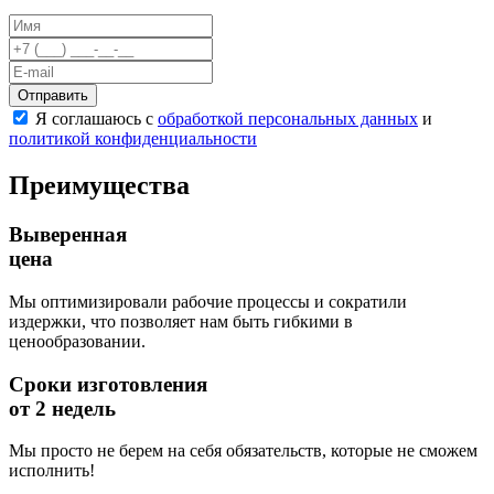
Оборудование для ГТО
Информационные стойки
Ограждения
Безопасные покрытия
Отправить
Тематические площадки
Я соглашаюсь с
обработкой персональных данных
и
Игровые комплексы от 3 до 7 лет
политикой конфиденциальности
Игровые комплексы от 5 до 12 лет
Горки
Преимущества
Игровые элементы
Качели балансирные
Выверенная
Качалки на пружине
цена
Качели
Песочницы
Мы оптимизировали рабочие процессы и сократили
Песочные городки
издержки, что позволяет нам быть гибкими в
Детские столики и скамьи
ценообразовании.
Домики-беседки
Теневые навесы и сцены
Сроки изготовления
Развивающие игровые элементы
от 2 недель
ПДД для детей
Спортивное оборудование
Мы просто не берем на себя обязательств, которые не сможем
Кинологическое оборудование
исполнить!
Оборудование для пляжа