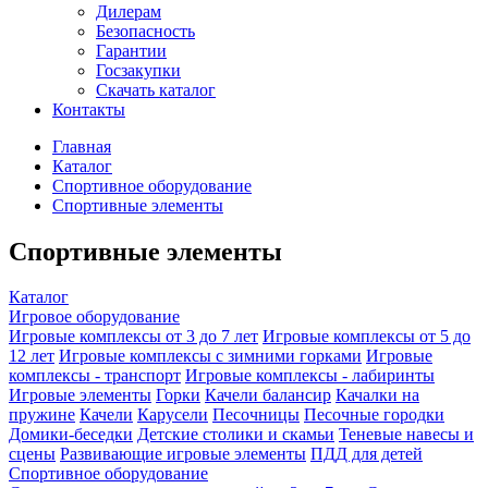
Дилерам
Безопасность
Гарантии
Госзакупки
Скачать каталог
Контакты
Главная
Каталог
Спортивное оборудование
Спортивные элементы
Спортивные элементы
Каталог
Игровое оборудование
Игровые комплексы от 3 до 7 лет
Игровые комплексы от 5 до
12 лет
Игровые комплексы с зимними горками
Игровые
комплексы - транспорт
Игровые комплексы - лабиринты
Игровые элементы
Горки
Качели балансир
Качалки на
пружине
Качели
Карусели
Песочницы
Песочные городки
Домики-беседки
Детские столики и скамьи
Теневые навесы и
сцены
Развивающие игровые элементы
ПДД для детей
Спортивное оборудование