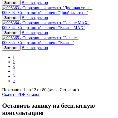
Песочницы
В конструктор
Заказать
Песочные городки
Домики-беседки
006363 - Спортивный элемент "Двойная стена"
Детские столики и скамьи
В конструктор
Заказать
Качели
Развивающие игровые элементы
006364 - Спортивный элемент "Баланс MAX"
ПДД для детей
В конструктор
Заказать
Безопасные покрытия
Спортивные комплексы от 3 до 7 лет
006365 - Спортивный элемент "Баланс"
Спортивные элементы
В конструктор
Заказать
Входные арки
1
Информационные стойки
2
Ограждения
3
Для детей с ограниченными возможностями
4
Школам
5
Игровые комплексы от 5 до 12 лет
>
Спортивные комплексы от 5 до 12 лет
Показано с 1 по 12 из 80 (всего 7 страниц)
Спортивные элементы
Скачать PDF каталог
Воркаут
Тренажеры
Оставить заявку на бесплатную
Теннисные столы
Спортивные ворота
консультацию
Спортивные стойки