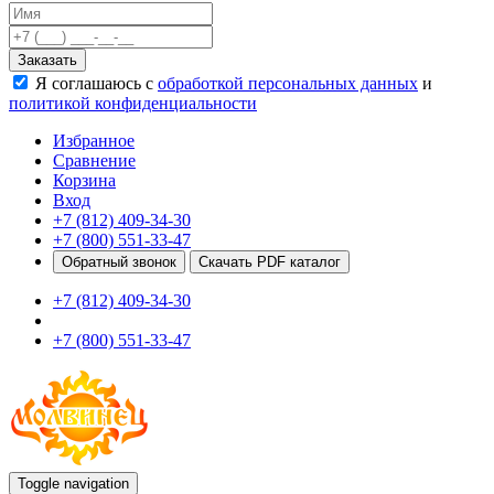
Качели
Развивающие игровые элементы
Заказать
ПДД для детей
Я соглашаюсь с
обработкой персональных данных
и
Безопасные покрытия
политикой конфиденциальности
Спортивные комплексы от 3 до 7 лет
Спортивные элементы
Избранное
Входные арки
Сравнение
Информационные стойки
Корзина
Ограждения
Вход
Для детей с ограниченными возможностями
+7 (812) 409-34-30
Школам
+7 (800) 551-33-47
Игровые комплексы от 5 до 12 лет
Обратный звонок
Скачать PDF каталог
Спортивные комплексы от 5 до 12 лет
+7 (812) 409-34-30
Спортивные элементы
Воркаут
+7 (800) 551-33-47
Тренажеры
Теннисные столы
Спортивные ворота
Спортивные стойки
Оборудование для ГТО
Информационные стойки
Ограждения
Toggle navigation