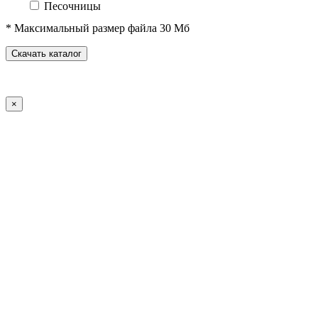
Песочницы
Песочные городки
* Максимальный размер файла 30 Мб
Домики-беседки
Детские столики и скамьи
Скачать каталог
Теневые навесы и сцены
Развивающие игровые элементы
ПДД для детей
×
Спортивное оборудование
Спортивные комплексы для детей от 3 до 7 лет
Спортивные комплексы для детей от 5 до 12 лет
Спортивные элементы
Воркаут (WorkOut)
Уличные тренажеры
Теннисные столы
Футбольные ворота
Баскетбольные стойки
Хоккейные ворота
Волейбольные стойки
Скейт-парк
Оборудование для ГТО
Зоны отдыха
Садово-парковая мебель