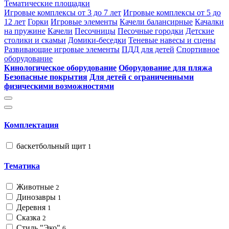
Тематические площадки
Игровые комплексы от 3 до 7 лет
Игровые комплексы от 5 до
12 лет
Горки
Игровые элементы
Качели балансирные
Качалки
на пружине
Качели
Песочницы
Песочные городки
Детские
столики и скамьи
Домики-беседки
Теневые навесы и сцены
Развивающие игровые элементы
ПДД для детей
Спортивное
оборудование
Кинологическое оборудование
Оборудование для пляжа
Безопасные покрытия
Для детей с ограниченными
физическими возможностями
Комплектация
баскетбольный щит
1
Тематика
Животные
2
Динозавры
1
Деревня
1
Сказка
2
Стиль "Эко"
6