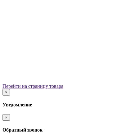
Уличные урны
Вазоны
Скамейки
Столы со скамьями
Беседки
Ограждения
Арки для детских площадок
Информационные стенды
Велопарковки
Ограничители движения
Мостики и переходы
Детским садам
Теневые навесы, сцены, веранды
Игровые комплексы от 3 до 7 лет
Перейти на страницу товара
Игровые элементы
×
Горки
Качели балансирные
Уведомление
Качалки на пружине
Карусели
×
Песочницы
Песочные городки
Обратный звонок
Домики-беседки
Детские столики и скамьи