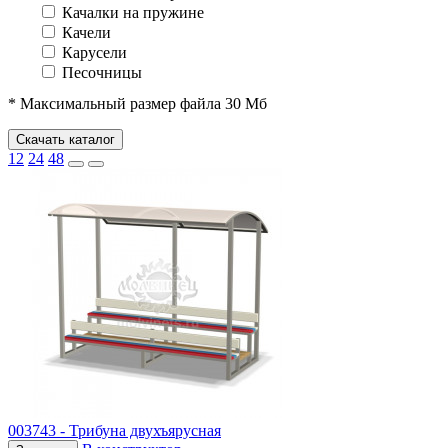
Качалки на пружине
Качели
Карусели
Песочницы
Песочные городки
* Максимальный размер файла 30 Мб
Домики-беседки
Детские столики и скамьи
Скачать каталог
Теневые навесы и сцены
12
24
48
Развивающие игровые элементы
ПДД для детей
Спортивное оборудование
Спортивные комплексы для детей от 3 до 7 лет
Спортивные комплексы для детей от 5 до 12 лет
Спортивные элементы
Воркаут (WorkOut)
Уличные тренажеры
Теннисные столы
Футбольные ворота
Баскетбольные стойки
Хоккейные ворота
Волейбольные стойки
003743 - Трибуна двухъярусная
Скейт-парк