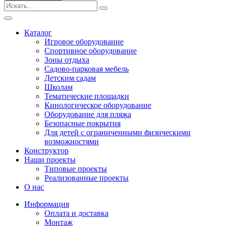
Безопасные покрытия
Тематические площадки
Игровые комплексы от 3 до 7 лет
Каталог
Игровые комплексы от 5 до 12 лет
Игровое оборудование
Горки
Спортивное оборудование
Игровые элементы
Зоны отдыха
Качели балансирные
Садово-парковая мебель
Качалки на пружине
Детским садам
Качели
Школам
Песочницы
Тематические площадки
Кинологическое оборудование
Песочные городки
Оборудование для пляжа
Детские столики и скамьи
Безопасные покрытия
Домики-беседки
Для детей с ограниченными физическими
Теневые навесы и сцены
возможностями
Развивающие игровые элементы
Конструктор
ПДД для детей
Наши проекты
Спортивное оборудование
Типовые проекты
Кинологическое оборудование
Реализованные проекты
Оборудование для пляжа
О нас
Безопасные покрытия
Информация
Для детей с ограниченными физическими
Оплата и доставка
возможностями
Монтаж