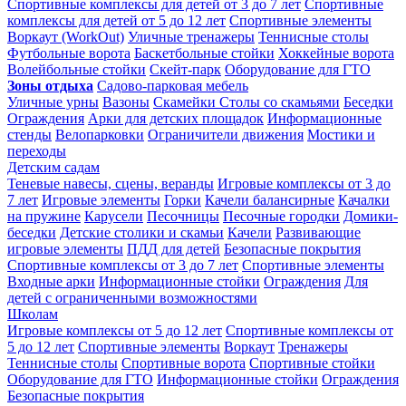
Спортивные комплексы для детей от 3 до 7 лет
Спортивные
комплексы для детей от 5 до 12 лет
Спортивные элементы
Воркаут (WorkOut)
Уличные тренажеры
Теннисные столы
Футбольные ворота
Баскетбольные стойки
Хоккейные ворота
Волейбольные стойки
Скейт-парк
Оборудование для ГТО
Зоны отдыха
Садово-парковая мебель
Уличные урны
Вазоны
Скамейки
Столы со скамьями
Беседки
Ограждения
Арки для детских площадок
Информационные
стенды
Велопарковки
Ограничители движения
Мостики и
переходы
Детским садам
Теневые навесы, сцены, веранды
Игровые комплексы от 3 до
7 лет
Игровые элементы
Горки
Качели балансирные
Качалки
на пружине
Карусели
Песочницы
Песочные городки
Домики-
беседки
Детские столики и скамьи
Качели
Развивающие
игровые элементы
ПДД для детей
Безопасные покрытия
Спортивные комплексы от 3 до 7 лет
Спортивные элементы
Входные арки
Информационные стойки
Ограждения
Для
детей с ограниченными возможностями
Школам
Игровые комплексы от 5 до 12 лет
Спортивные комплексы от
5 до 12 лет
Спортивные элементы
Воркаут
Тренажеры
Теннисные столы
Спортивные ворота
Спортивные стойки
Оборудование для ГТО
Информационные стойки
Ограждения
Безопасные покрытия