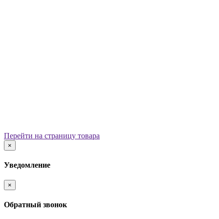
Уличные урны
Вазоны
Скамейки
Столы со скамьями
Беседки
Ограждения
Арки для детских площадок
Информационные стенды
Велопарковки
Ограничители движения
Мостики и переходы
Детским садам
Теневые навесы, сцены, веранды
Игровые комплексы от 3 до 7 лет
Перейти на страницу товара
Игровые элементы
×
Горки
Качели балансирные
Уведомление
Качалки на пружине
Карусели
×
Песочницы
Песочные городки
Обратный звонок
Домики-беседки
Детские столики и скамьи