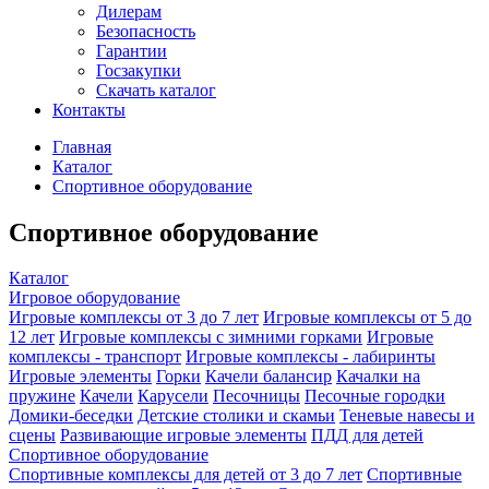
Дилерам
Безопасность
Гарантии
Госзакупки
Скачать каталог
Контакты
Главная
Каталог
Спортивное оборудование
Спортивное оборудование
Каталог
Игровое оборудование
Игровые комплексы от 3 до 7 лет
Игровые комплексы от 5 до
12 лет
Игровые комплексы с зимними горками
Игровые
комплексы - транспорт
Игровые комплексы - лабиринты
Игровые элементы
Горки
Качели балансир
Качалки на
пружине
Качели
Карусели
Песочницы
Песочные городки
Домики-беседки
Детские столики и скамьи
Теневые навесы и
сцены
Развивающие игровые элементы
ПДД для детей
Спортивное оборудование
Спортивные комплексы для детей от 3 до 7 лет
Спортивные