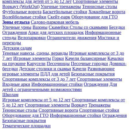
комплексы для детей от 5 до 12 лет
Спортивные элементы
Воркаут (WorkOut)
Уличные тренажеры
Теннисные столы
Футбольные ворота
Баскетбольные стойки
Хоккейные ворота
Волейбольные стойки
Скейт-парк
Оборудование для ГТО
Зоны отдыха
Садово-парковая мебель
Уличные урны
Вазоны
Скамейки
Столы со скамьями
Беседки
Ограждения
Арки для детских площадок
Информационные
стенды
Велопарковки
Ограничители движения
Мостики и
переходы
Детским садам
Теневые навесы, сцены, веранды
Игровые комплексы от 3 до
7 лет
Игровые элементы
Горки
Качели балансирные
Качалки
на пружине
Карусели
Песочницы
Песочные городки
Домики-
беседки
Детские столики и скамьи
Качели
Развивающие
игровые элементы
ПДД для детей
Безопасные покрытия
Спортивные комплексы от 3 до 7 лет
Спортивные элементы
Входные арки
Информационные стойки
Ограждения
Для
детей с ограниченными возможностями
Школам
Игровые комплексы от 5 до 12 лет
Спортивные комплексы от
5 до 12 лет
Спортивные элементы
Воркаут
Тренажеры
Теннисные столы
Спортивные ворота
Спортивные стойки
Оборудование для ГТО
Информационные стойки
Ограждения
Безопасные покрытия
Тематические площадки