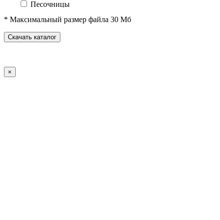
Песочницы
Песочные городки
* Максимальный размер файла 30 Мб
Домики-беседки
Детские столики и скамьи
Скачать каталог
Теневые навесы и сцены
Развивающие игровые элементы
ПДД для детей
×
Спортивное оборудование
Спортивные комплексы для детей от 3 до 7 лет
Спортивные комплексы для детей от 5 до 12 лет
Спортивные элементы
Воркаут (WorkOut)
Уличные тренажеры
Теннисные столы
Футбольные ворота
Баскетбольные стойки
Хоккейные ворота
Волейбольные стойки
Скейт-парк
Оборудование для ГТО
Зоны отдыха
Садово-парковая мебель