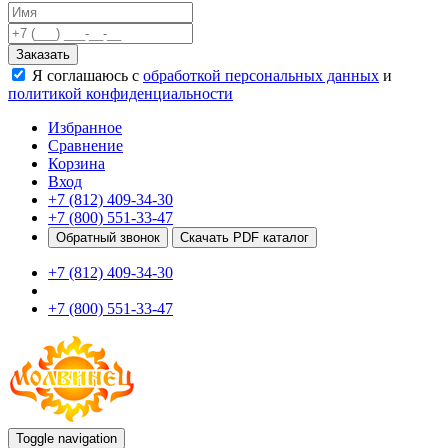
Качели
Развивающие игровые элементы
Заказать
ПДД для детей
Я соглашаюсь с
обработкой персональных данных
и
Безопасные покрытия
политикой конфиденциальности
Спортивные комплексы от 3 до 7 лет
Спортивные элементы
Избранное
Входные арки
Сравнение
Информационные стойки
Корзина
Ограждения
Вход
Для детей с ограниченными возможностями
+7 (812) 409-34-30
Школам
+7 (800) 551-33-47
Игровые комплексы от 5 до 12 лет
Обратный звонок
Скачать PDF каталог
Спортивные комплексы от 5 до 12 лет
+7 (812) 409-34-30
Спортивные элементы
Воркаут
+7 (800) 551-33-47
Тренажеры
Теннисные столы
Спортивные ворота
Спортивные стойки
Оборудование для ГТО
Информационные стойки
Ограждения
Toggle navigation