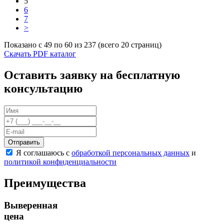
5
Горки
6
Игровые элементы
7
Качели балансирные
>
Качалки на пружине
Качели
Показано с 49 по 60 из 237 (всего 20 страниц)
Скачать PDF каталог
Песочницы
Песочные городки
Оставить заявку на бесплатную
Детские столики и скамьи
Домики-беседки
консультацию
Теневые навесы и сцены
Развивающие игровые элементы
ПДД для детей
Спортивное оборудование
Кинологическое оборудование
Отправить
Оборудование для пляжа
Я соглашаюсь с
обработкой персональных данных
и
Безопасные покрытия
политикой конфиденциальности
Для детей с ограниченными физическими
возможностями
Преимущества
Выверенная
цена