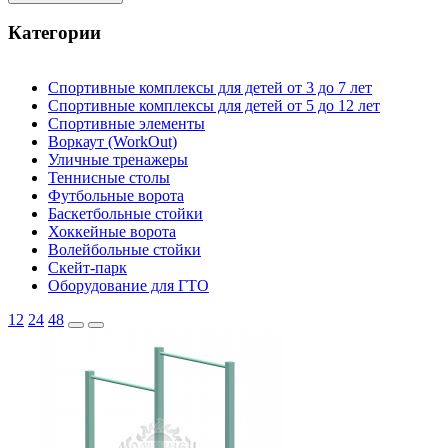
Теневые навесы и сцены
Развивающие игровые элементы
Категории
ПДД для детей
Спортивное оборудование
Спортивные комплексы для детей от 3 до 7 лет
Спортивные комплексы для детей от 3 до 7 лет
Спортивные комплексы для детей от 5 до 12 лет
Спортивные комплексы для детей от 5 до 12 лет
Спортивные элементы
Спортивные элементы
Воркаут (WorkOut)
Воркаут (WorkOut)
Уличные тренажеры
Уличные тренажеры
Теннисные столы
Теннисные столы
Футбольные ворота
Футбольные ворота
Баскетбольные стойки
Баскетбольные стойки
Хоккейные ворота
Хоккейные ворота
Волейбольные стойки
Волейбольные стойки
Скейт-парк
Оборудование для ГТО
Скейт-парк
Оборудование для ГТО
12
24
48
Зоны отдыха
Садово-парковая мебель
Уличные урны
Вазоны
Скамейки
Столы со скамьями