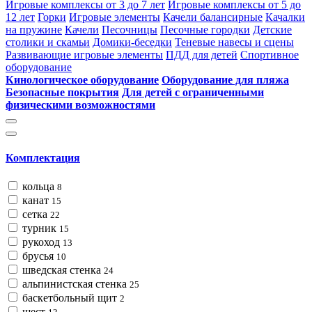
Игровые комплексы от 3 до 7 лет
Игровые комплексы от 5 до
12 лет
Горки
Игровые элементы
Качели балансирные
Качалки
на пружине
Качели
Песочницы
Песочные городки
Детские
столики и скамьи
Домики-беседки
Теневые навесы и сцены
Развивающие игровые элементы
ПДД для детей
Спортивное
оборудование
Кинологическое оборудование
Оборудование для пляжа
Безопасные покрытия
Для детей с ограниченными
физическими возможностями
Комплектация
кольца
8
канат
15
сетка
22
турник
15
рукоход
13
брусья
10
шведская стенка
24
альпинистская стенка
25
баскетбольный щит
2
шест