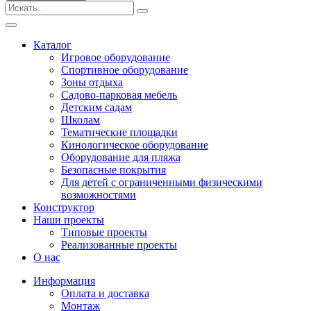
Безопасные покрытия
Тематические площадки
Игровые комплексы от 3 до 7 лет
Каталог
Игровые комплексы от 5 до 12 лет
Игровое оборудование
Горки
Спортивное оборудование
Игровые элементы
Зоны отдыха
Качели балансирные
Садово-парковая мебель
Качалки на пружине
Детским садам
Качели
Школам
Песочницы
Тематические площадки
Кинологическое оборудование
Песочные городки
Оборудование для пляжа
Детские столики и скамьи
Безопасные покрытия
Домики-беседки
Для детей с ограниченными физическими
Теневые навесы и сцены
возможностями
Развивающие игровые элементы
Конструктор
ПДД для детей
Наши проекты
Спортивное оборудование
Типовые проекты
Кинологическое оборудование
Реализованные проекты
Оборудование для пляжа
О нас
Безопасные покрытия
Информация
Для детей с ограниченными физическими
Оплата и доставка
возможностями
Монтаж