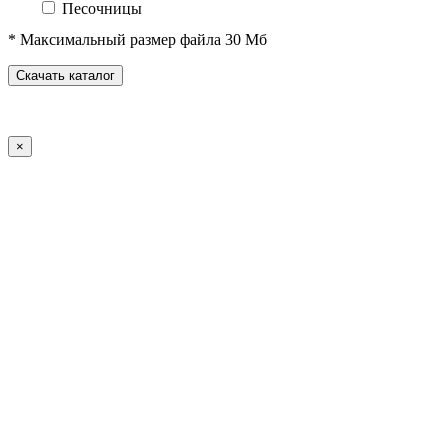
Песочницы
Песочные городки
* Максимальный размер файла 30 Мб
Домики-беседки
Детские столики и скамьи
Скачать каталог
Теневые навесы и сцены
Развивающие игровые элементы
ПДД для детей
×
Спортивное оборудование
Спортивные комплексы для детей от 3 до 7 лет
Спортивные комплексы для детей от 5 до 12 лет
Спортивные элементы
Воркаут (WorkOut)
Уличные тренажеры
Теннисные столы
Футбольные ворота
Баскетбольные стойки
Хоккейные ворота
Волейбольные стойки
Скейт-парк
Оборудование для ГТО
Зоны отдыха
Садово-парковая мебель