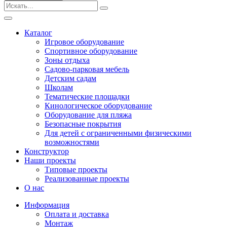
Безопасные покрытия
Тематические площадки
Игровые комплексы от 3 до 7 лет
Каталог
Игровые комплексы от 5 до 12 лет
Игровое оборудование
Горки
Спортивное оборудование
Игровые элементы
Зоны отдыха
Качели балансирные
Садово-парковая мебель
Качалки на пружине
Детским садам
Качели
Школам
Песочницы
Тематические площадки
Кинологическое оборудование
Песочные городки
Оборудование для пляжа
Детские столики и скамьи
Безопасные покрытия
Домики-беседки
Для детей с ограниченными физическими
Теневые навесы и сцены
возможностями
Развивающие игровые элементы
Конструктор
ПДД для детей
Наши проекты
Спортивное оборудование
Типовые проекты
Кинологическое оборудование
Реализованные проекты
Оборудование для пляжа
О нас
Безопасные покрытия
Информация
Для детей с ограниченными физическими
Оплата и доставка
возможностями
Монтаж