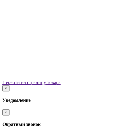
Уличные урны
Вазоны
Скамейки
Столы со скамьями
Беседки
Ограждения
Арки для детских площадок
Информационные стенды
Велопарковки
Ограничители движения
Мостики и переходы
Детским садам
Теневые навесы, сцены, веранды
Игровые комплексы от 3 до 7 лет
Перейти на страницу товара
Игровые элементы
×
Горки
Качели балансирные
Уведомление
Качалки на пружине
Карусели
×
Песочницы
Песочные городки
Обратный звонок
Домики-беседки
Детские столики и скамьи