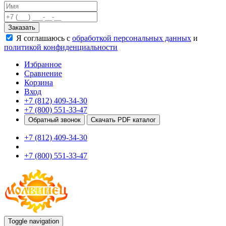
Качели
Развивающие игровые элементы
Заказать
ПДД для детей
Я соглашаюсь с
обработкой персональных данных
и
Безопасные покрытия
политикой конфиденциальности
Спортивные комплексы от 3 до 7 лет
Спортивные элементы
Избранное
Входные арки
Сравнение
Информационные стойки
Корзина
Ограждения
Вход
Для детей с ограниченными возможностями
+7 (812) 409-34-30
Школам
+7 (800) 551-33-47
Игровые комплексы от 5 до 12 лет
Обратный звонок
Скачать PDF каталог
Спортивные комплексы от 5 до 12 лет
+7 (812) 409-34-30
Спортивные элементы
Воркаут
+7 (800) 551-33-47
Тренажеры
Теннисные столы
Спортивные ворота
Спортивные стойки
Оборудование для ГТО
Информационные стойки
Ограждения
Toggle navigation