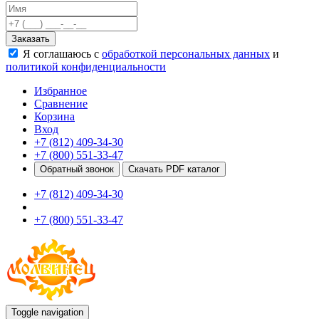
Качели
Развивающие игровые элементы
Заказать
ПДД для детей
Я соглашаюсь с
обработкой персональных данных
и
Безопасные покрытия
политикой конфиденциальности
Спортивные комплексы от 3 до 7 лет
Спортивные элементы
Избранное
Входные арки
Сравнение
Информационные стойки
Корзина
Ограждения
Вход
Для детей с ограниченными возможностями
+7 (812) 409-34-30
Школам
+7 (800) 551-33-47
Игровые комплексы от 5 до 12 лет
Обратный звонок
Скачать PDF каталог
Спортивные комплексы от 5 до 12 лет
+7 (812) 409-34-30
Спортивные элементы
Воркаут
+7 (800) 551-33-47
Тренажеры
Теннисные столы
Спортивные ворота
Спортивные стойки
Оборудование для ГТО
Информационные стойки
Ограждения
Toggle navigation