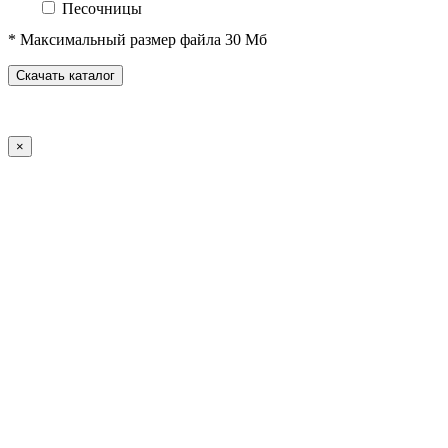
Песочницы
Песочные городки
* Максимальный размер файла 30 Мб
Домики-беседки
Детские столики и скамьи
Скачать каталог
Теневые навесы и сцены
Развивающие игровые элементы
ПДД для детей
×
Спортивное оборудование
Спортивные комплексы для детей от 3 до 7 лет
Спортивные комплексы для детей от 5 до 12 лет
Спортивные элементы
Воркаут (WorkOut)
Уличные тренажеры
Теннисные столы
Футбольные ворота
Баскетбольные стойки
Хоккейные ворота
Волейбольные стойки
Скейт-парк
Оборудование для ГТО
Зоны отдыха
Садово-парковая мебель