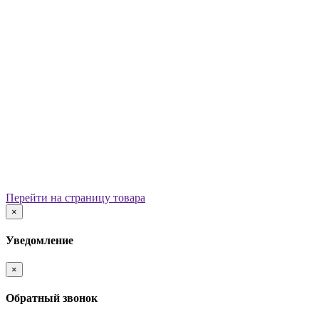
Уличные урны
Вазоны
Скамейки
Столы со скамьями
Беседки
Ограждения
Арки для детских площадок
Информационные стенды
Велопарковки
Ограничители движения
Мостики и переходы
Детским садам
Теневые навесы, сцены, веранды
Игровые комплексы от 3 до 7 лет
Перейти на страницу товара
Игровые элементы
×
Горки
Качели балансирные
Уведомление
Качалки на пружине
Карусели
×
Песочницы
Песочные городки
Обратный звонок
Домики-беседки
Детские столики и скамьи