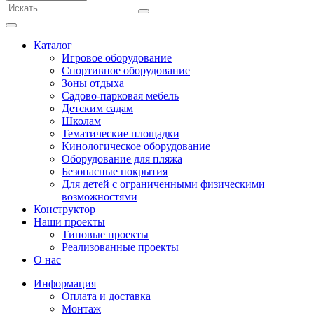
Безопасные покрытия
Тематические площадки
Игровые комплексы от 3 до 7 лет
Каталог
Игровые комплексы от 5 до 12 лет
Игровое оборудование
Горки
Спортивное оборудование
Игровые элементы
Зоны отдыха
Качели балансирные
Садово-парковая мебель
Качалки на пружине
Детским садам
Качели
Школам
Песочницы
Тематические площадки
Кинологическое оборудование
Песочные городки
Оборудование для пляжа
Детские столики и скамьи
Безопасные покрытия
Домики-беседки
Для детей с ограниченными физическими
Теневые навесы и сцены
возможностями
Развивающие игровые элементы
Конструктор
ПДД для детей
Наши проекты
Спортивное оборудование
Типовые проекты
Кинологическое оборудование
Реализованные проекты
Оборудование для пляжа
О нас
Безопасные покрытия
Информация
Для детей с ограниченными физическими
Оплата и доставка
возможностями
Монтаж