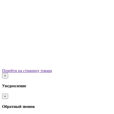
Уличные урны
Вазоны
Скамейки
Столы со скамьями
Беседки
Ограждения
Арки для детских площадок
Информационные стенды
Велопарковки
Ограничители движения
Мостики и переходы
Детским садам
Теневые навесы, сцены, веранды
Игровые комплексы от 3 до 7 лет
Перейти на страницу товара
Игровые элементы
×
Горки
Качели балансирные
Уведомление
Качалки на пружине
Карусели
×
Песочницы
Песочные городки
Обратный звонок
Домики-беседки
Детские столики и скамьи