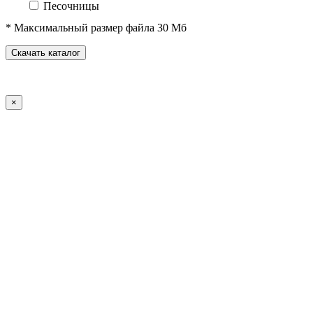
Песочницы
Песочные городки
* Максимальный размер файла 30 Мб
Домики-беседки
Детские столики и скамьи
Скачать каталог
Теневые навесы и сцены
Развивающие игровые элементы
ПДД для детей
×
Спортивное оборудование
Спортивные комплексы для детей от 3 до 7 лет
Спортивные комплексы для детей от 5 до 12 лет
Спортивные элементы
Воркаут (WorkOut)
Уличные тренажеры
Теннисные столы
Футбольные ворота
Баскетбольные стойки
Хоккейные ворота
Волейбольные стойки
Скейт-парк
Оборудование для ГТО
Зоны отдыха
Садово-парковая мебель