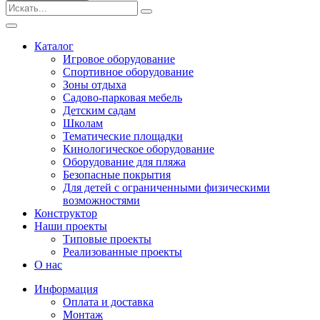
Безопасные покрытия
Тематические площадки
Игровые комплексы от 3 до 7 лет
Каталог
Игровые комплексы от 5 до 12 лет
Игровое оборудование
Горки
Спортивное оборудование
Игровые элементы
Зоны отдыха
Качели балансирные
Садово-парковая мебель
Качалки на пружине
Детским садам
Качели
Школам
Песочницы
Тематические площадки
Кинологическое оборудование
Песочные городки
Оборудование для пляжа
Детские столики и скамьи
Безопасные покрытия
Домики-беседки
Для детей с ограниченными физическими
Теневые навесы и сцены
возможностями
Развивающие игровые элементы
Конструктор
ПДД для детей
Наши проекты
Спортивное оборудование
Типовые проекты
Кинологическое оборудование
Реализованные проекты
Оборудование для пляжа
О нас
Безопасные покрытия
Информация
Для детей с ограниченными физическими
Оплата и доставка
возможностями
Монтаж