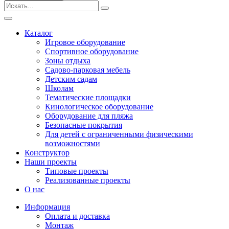
Безопасные покрытия
Тематические площадки
Игровые комплексы от 3 до 7 лет
Каталог
Игровые комплексы от 5 до 12 лет
Игровое оборудование
Горки
Спортивное оборудование
Игровые элементы
Зоны отдыха
Качели балансирные
Садово-парковая мебель
Качалки на пружине
Детским садам
Качели
Школам
Песочницы
Тематические площадки
Кинологическое оборудование
Песочные городки
Оборудование для пляжа
Детские столики и скамьи
Безопасные покрытия
Домики-беседки
Для детей с ограниченными физическими
Теневые навесы и сцены
возможностями
Развивающие игровые элементы
Конструктор
ПДД для детей
Наши проекты
Спортивное оборудование
Типовые проекты
Кинологическое оборудование
Реализованные проекты
Оборудование для пляжа
О нас
Безопасные покрытия
Информация
Для детей с ограниченными физическими
Оплата и доставка
возможностями
Монтаж