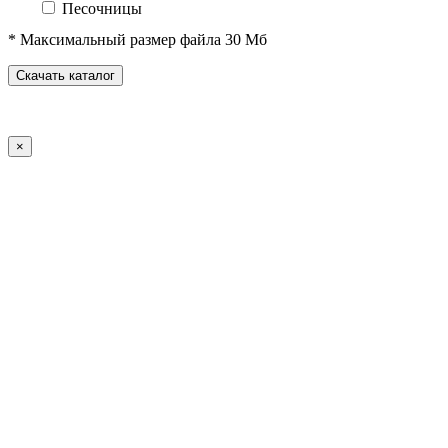
Песочницы
Песочные городки
* Максимальный размер файла 30 Мб
Домики-беседки
Детские столики и скамьи
Скачать каталог
Теневые навесы и сцены
Развивающие игровые элементы
ПДД для детей
×
Спортивное оборудование
Спортивные комплексы для детей от 3 до 7 лет
Спортивные комплексы для детей от 5 до 12 лет
Спортивные элементы
Воркаут (WorkOut)
Уличные тренажеры
Теннисные столы
Футбольные ворота
Баскетбольные стойки
Хоккейные ворота
Волейбольные стойки
Скейт-парк
Оборудование для ГТО
Зоны отдыха
Садово-парковая мебель