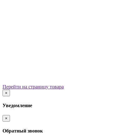
Уличные урны
Вазоны
Скамейки
Столы со скамьями
Беседки
Ограждения
Арки для детских площадок
Информационные стенды
Велопарковки
Ограничители движения
Мостики и переходы
Детским садам
Теневые навесы, сцены, веранды
Игровые комплексы от 3 до 7 лет
Перейти на страницу товара
Игровые элементы
×
Горки
Качели балансирные
Уведомление
Качалки на пружине
Карусели
×
Песочницы
Песочные городки
Обратный звонок
Домики-беседки
Детские столики и скамьи