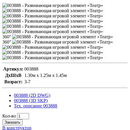
360°
360°
Артикул:
003888
ДxШxВ
1.30м x 1.25м x 1.45м
Возраст:
3-7
003888 (2D DWG)
003888 (3D SKP)
Тех. описание 003888
Кол-во
Заказать
В конструктор