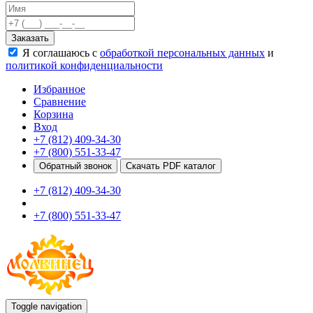
Качели
Развивающие игровые элементы
Заказать
ПДД для детей
Я соглашаюсь с
обработкой персональных данных
и
Безопасные покрытия
политикой конфиденциальности
Спортивные комплексы от 3 до 7 лет
Спортивные элементы
Избранное
Входные арки
Сравнение
Информационные стойки
Корзина
Ограждения
Вход
Для детей с ограниченными возможностями
+7 (812) 409-34-30
Школам
+7 (800) 551-33-47
Игровые комплексы от 5 до 12 лет
Обратный звонок
Скачать PDF каталог
Спортивные комплексы от 5 до 12 лет
+7 (812) 409-34-30
Спортивные элементы
Воркаут
+7 (800) 551-33-47
Тренажеры
Теннисные столы
Спортивные ворота
Спортивные стойки
Оборудование для ГТО
Информационные стойки
Ограждения
Toggle navigation