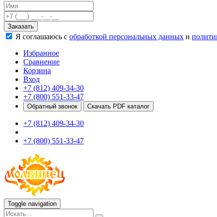
Качели
Развивающие игровые элементы
Заказать
ПДД для детей
Я соглашаюсь с
обработкой персональных данных
и
полити
Безопасные покрытия
Спортивные комплексы от 3 до 7 лет
Избранное
Спортивные элементы
Сравнение
Входные арки
Корзина
Информационные стойки
Вход
Ограждения
+7 (812) 409-34-30
Для детей с ограниченными возможностями
+7 (800) 551-33-47
Школам
Обратный звонок
Скачать PDF каталог
Игровые комплексы от 5 до 12 лет
+7 (812) 409-34-30
Спортивные комплексы от 5 до 12 лет
Спортивные элементы
+7 (800) 551-33-47
Воркаут
Тренажеры
Теннисные столы
Спортивные ворота
Спортивные стойки
Оборудование для ГТО
Информационные стойки
Toggle navigation
Ограждения