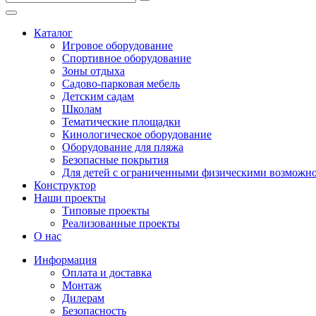
Безопасные покрытия
Тематические площадки
Каталог
Игровые комплексы от 3 до 7 лет
Игровое оборудование
Игровые комплексы от 5 до 12 лет
Спортивное оборудование
Горки
Зоны отдыха
Игровые элементы
Садово-парковая мебель
Качели балансирные
Детским садам
Качалки на пружине
Школам
Качели
Тематические площадки
Песочницы
Кинологическое оборудование
Оборудование для пляжа
Песочные городки
Безопасные покрытия
Детские столики и скамьи
Для детей с ограниченными физическими возможн
Домики-беседки
Конструктор
Теневые навесы и сцены
Наши проекты
Развивающие игровые элементы
Типовые проекты
ПДД для детей
Реализованные проекты
Спортивное оборудование
О нас
Кинологическое оборудование
Информация
Оборудование для пляжа
Оплата и доставка
Безопасные покрытия
Монтаж
Для детей с ограниченными физическими возможно
Дилерам
Безопасность