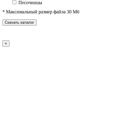
Песочницы
Песочные городки
* Максимальный размер файла 30 Мб
Домики-беседки
Детские столики и скамьи
Скачать каталог
Теневые навесы и сцены
Развивающие игровые элементы
ПДД для детей
×
Спортивное оборудование
Спортивные комплексы для детей от 3 до 7 лет
Спортивные комплексы для детей от 5 до 12 лет
Спортивные элементы
Воркаут (WorkOut)
Уличные тренажеры
Теннисные столы
Футбольные ворота
Баскетбольные стойки
Хоккейные ворота
Волейбольные стойки
Скейт-парк
Оборудование для ГТО
Зоны отдыха
Садово-парковая мебель