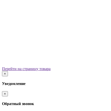
Уличные урны
Вазоны
Скамейки
Столы со скамьями
Беседки
Ограждения
Арки для детских площадок
Информационные стенды
Велопарковки
Ограничители движения
Мостики и переходы
Детским садам
Теневые навесы, сцены, веранды
Игровые комплексы от 3 до 7 лет
Перейти на страницу товара
Игровые элементы
×
Горки
Качели балансирные
Уведомление
Качалки на пружине
Карусели
×
Песочницы
Песочные городки
Обратный звонок
Домики-беседки
Детские столики и скамьи