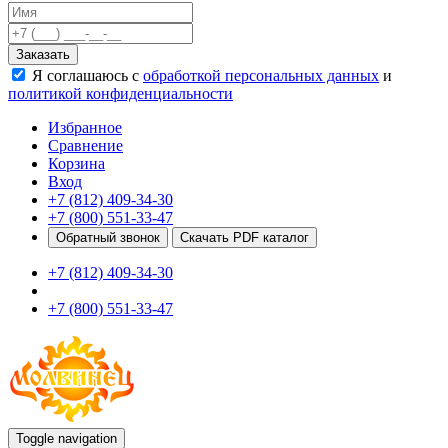
Качели
Развивающие игровые элементы
Заказать
ПДД для детей
Я соглашаюсь с
обработкой персональных данных
и
Безопасные покрытия
политикой конфиденциальности
Спортивные комплексы от 3 до 7 лет
Спортивные элементы
Избранное
Входные арки
Сравнение
Информационные стойки
Корзина
Ограждения
Вход
Для детей с ограниченными возможностями
+7 (812) 409-34-30
Школам
+7 (800) 551-33-47
Игровые комплексы от 5 до 12 лет
Обратный звонок
Скачать PDF каталог
Спортивные комплексы от 5 до 12 лет
+7 (812) 409-34-30
Спортивные элементы
Воркаут
+7 (800) 551-33-47
Тренажеры
Теннисные столы
Спортивные ворота
Спортивные стойки
Оборудование для ГТО
Информационные стойки
Ограждения
Toggle navigation