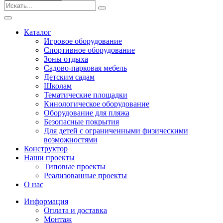
Безопасные покрытия
Тематические площадки
Игровые комплексы от 3 до 7 лет
Каталог
Игровые комплексы от 5 до 12 лет
Игровое оборудование
Горки
Спортивное оборудование
Игровые элементы
Зоны отдыха
Качели балансирные
Садово-парковая мебель
Качалки на пружине
Детским садам
Качели
Школам
Песочницы
Тематические площадки
Кинологическое оборудование
Песочные городки
Оборудование для пляжа
Детские столики и скамьи
Безопасные покрытия
Домики-беседки
Для детей с ограниченными физическими
Теневые навесы и сцены
возможностями
Развивающие игровые элементы
Конструктор
ПДД для детей
Наши проекты
Спортивное оборудование
Типовые проекты
Кинологическое оборудование
Реализованные проекты
Оборудование для пляжа
О нас
Безопасные покрытия
Информация
Для детей с ограниченными физическими
Оплата и доставка
возможностями
Монтаж