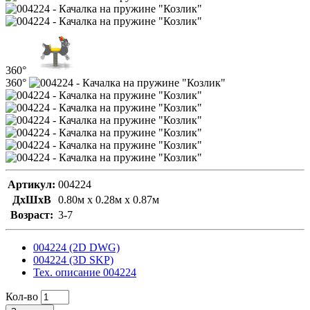
360°
360°
Артикул:
004224
ДxШxВ
0.80м x 0.28м x 0.87м
Возраст:
3-7
004224 (2D DWG)
004224 (3D SKP)
Тех. описание 004224
Кол-во