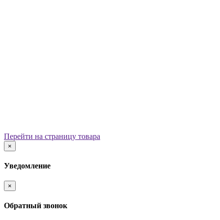
Уличные урны
Вазоны
Скамейки
Столы со скамьями
Беседки
Ограждения
Арки для детских площадок
Информационные стенды
Велопарковки
Ограничители движения
Мостики и переходы
Детским садам
Теневые навесы, сцены, веранды
Игровые комплексы от 3 до 7 лет
Перейти на страницу товара
Игровые элементы
×
Горки
Качели балансирные
Уведомление
Качалки на пружине
Карусели
×
Песочницы
Песочные городки
Обратный звонок
Домики-беседки
Детские столики и скамьи