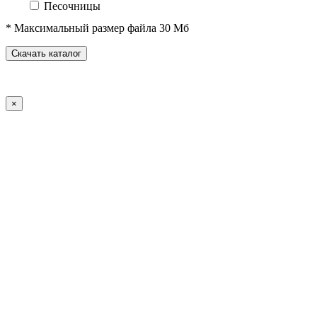
Песочницы
Песочные городки
* Максимальный размер файла 30 Мб
Домики-беседки
Детские столики и скамьи
Скачать каталог
Теневые навесы и сцены
Развивающие игровые элементы
ПДД для детей
×
Спортивное оборудование
Спортивные комплексы для детей от 3 до 7 лет
Спортивные комплексы для детей от 5 до 12 лет
Спортивные элементы
Воркаут (WorkOut)
Уличные тренажеры
Теннисные столы
Футбольные ворота
Баскетбольные стойки
Хоккейные ворота
Волейбольные стойки
Скейт-парк
Оборудование для ГТО
Зоны отдыха
Садово-парковая мебель