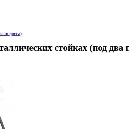
ва подвеса)
таллических стойках (под два 