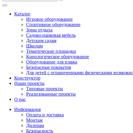
Безопасные покрытия
Тематические площадки
Каталог
Игровые комплексы от 3 до 7 лет
Игровое оборудование
Игровые комплексы от 5 до 12 лет
Спортивное оборудование
Горки
Зоны отдыха
Игровые элементы
Садово-парковая мебель
Качели балансирные
Детским садам
Качалки на пружине
Школам
Качели
Тематические площадки
Песочницы
Кинологическое оборудование
Оборудование для пляжа
Песочные городки
Безопасные покрытия
Детские столики и скамьи
Для детей с ограниченными физическими возможн
Домики-беседки
Конструктор
Теневые навесы и сцены
Наши проекты
Развивающие игровые элементы
Типовые проекты
ПДД для детей
Реализованные проекты
Спортивное оборудование
О нас
Кинологическое оборудование
Информация
Оборудование для пляжа
Оплата и доставка
Безопасные покрытия
Монтаж
Для детей с ограниченными физическими возможно
Дилерам
Безопасность