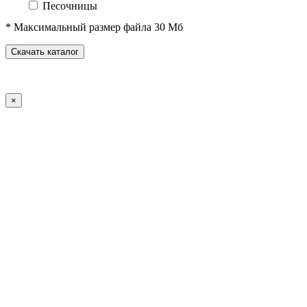
Песочницы
Песочные городки
* Максимальный размер файла 30 Мб
Домики-беседки
Детские столики и скамьи
Скачать каталог
Теневые навесы и сцены
Развивающие игровые элементы
ПДД для детей
×
Спортивное оборудование
Спортивные комплексы для детей от 3 до 7 лет
Спортивные комплексы для детей от 5 до 12 лет
Спортивные элементы
Воркаут (WorkOut)
Уличные тренажеры
Теннисные столы
Футбольные ворота
Баскетбольные стойки
Хоккейные ворота
Волейбольные стойки
Скейт-парк
Оборудование для ГТО
Зоны отдыха
Садово-парковая мебель