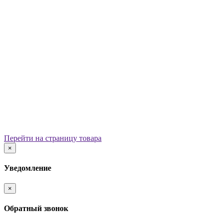
Уличные урны
Вазоны
Скамейки
Столы со скамьями
Беседки
Ограждения
Арки для детских площадок
Информационные стенды
Велопарковки
Ограничители движения
Мостики и переходы
Детским садам
Теневые навесы, сцены, веранды
Игровые комплексы от 3 до 7 лет
Перейти на страницу товара
Игровые элементы
×
Горки
Качели балансирные
Уведомление
Качалки на пружине
Карусели
×
Песочницы
Песочные городки
Обратный звонок
Домики-беседки
Детские столики и скамьи