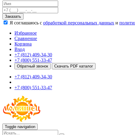
Качели
Развивающие игровые элементы
Заказать
ПДД для детей
Я соглашаюсь с
обработкой персональных данных
и
полити
Безопасные покрытия
Спортивные комплексы от 3 до 7 лет
Избранное
Спортивные элементы
Сравнение
Входные арки
Корзина
Информационные стойки
Вход
Ограждения
+7 (812) 409-34-30
Для детей с ограниченными возможностями
+7 (800) 551-33-47
Школам
Обратный звонок
Скачать PDF каталог
Игровые комплексы от 5 до 12 лет
+7 (812) 409-34-30
Спортивные комплексы от 5 до 12 лет
Спортивные элементы
+7 (800) 551-33-47
Воркаут
Тренажеры
Теннисные столы
Спортивные ворота
Спортивные стойки
Оборудование для ГТО
Информационные стойки
Toggle navigation
Ограждения