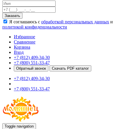
Качели
Развивающие игровые элементы
Заказать
ПДД для детей
Я соглашаюсь с
обработкой персональных данных
и
Безопасные покрытия
политикой конфиденциальности
Спортивные комплексы от 3 до 7 лет
Спортивные элементы
Избранное
Входные арки
Сравнение
Информационные стойки
Корзина
Ограждения
Вход
Для детей с ограниченными возможностями
+7 (812) 409-34-30
Школам
+7 (800) 551-33-47
Игровые комплексы от 5 до 12 лет
Обратный звонок
Скачать PDF каталог
Спортивные комплексы от 5 до 12 лет
+7 (812) 409-34-30
Спортивные элементы
Воркаут
+7 (800) 551-33-47
Тренажеры
Теннисные столы
Спортивные ворота
Спортивные стойки
Оборудование для ГТО
Информационные стойки
Ограждения
Toggle navigation