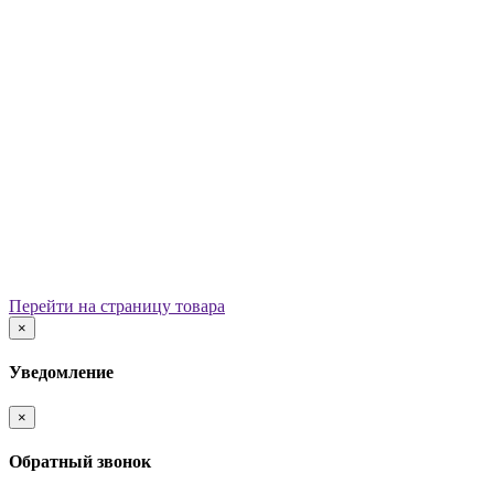
Уличные урны
Вазоны
Скамейки
Столы со скамьями
Беседки
Ограждения
Арки для детских площадок
Информационные стенды
Велопарковки
Ограничители движения
Мостики и переходы
Детским садам
Теневые навесы, сцены, веранды
Игровые комплексы от 3 до 7 лет
Перейти на страницу товара
Игровые элементы
×
Горки
Качели балансирные
Уведомление
Качалки на пружине
Карусели
×
Песочницы
Песочные городки
Обратный звонок
Домики-беседки
Детские столики и скамьи