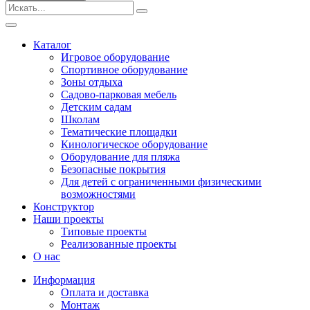
Безопасные покрытия
Тематические площадки
Игровые комплексы от 3 до 7 лет
Каталог
Игровые комплексы от 5 до 12 лет
Игровое оборудование
Горки
Спортивное оборудование
Игровые элементы
Зоны отдыха
Качели балансирные
Садово-парковая мебель
Качалки на пружине
Детским садам
Качели
Школам
Песочницы
Тематические площадки
Кинологическое оборудование
Песочные городки
Оборудование для пляжа
Детские столики и скамьи
Безопасные покрытия
Домики-беседки
Для детей с ограниченными физическими
Теневые навесы и сцены
возможностями
Развивающие игровые элементы
Конструктор
ПДД для детей
Наши проекты
Спортивное оборудование
Типовые проекты
Кинологическое оборудование
Реализованные проекты
Оборудование для пляжа
О нас
Безопасные покрытия
Информация
Для детей с ограниченными физическими
Оплата и доставка
возможностями
Монтаж