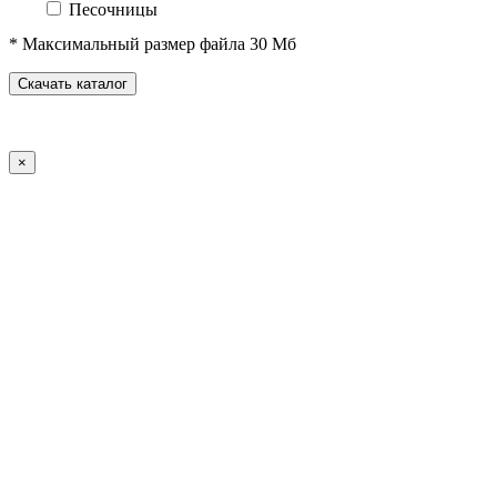
Песочницы
Песочные городки
* Максимальный размер файла 30 Мб
Домики-беседки
Детские столики и скамьи
Скачать каталог
Теневые навесы и сцены
Развивающие игровые элементы
ПДД для детей
×
Спортивное оборудование
Спортивные комплексы для детей от 3 до 7 лет
Спортивные комплексы для детей от 5 до 12 лет
Спортивные элементы
Воркаут (WorkOut)
Уличные тренажеры
Теннисные столы
Футбольные ворота
Баскетбольные стойки
Хоккейные ворота
Волейбольные стойки
Скейт-парк
Оборудование для ГТО
Зоны отдыха
Садово-парковая мебель