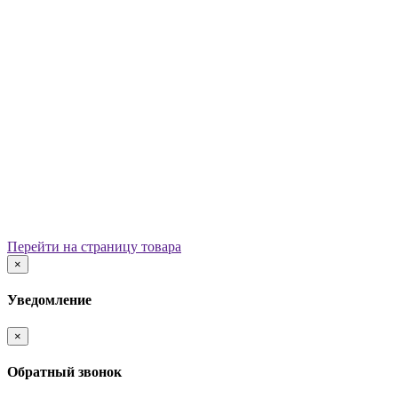
Уличные урны
Вазоны
Скамейки
Столы со скамьями
Беседки
Ограждения
Арки для детских площадок
Информационные стенды
Велопарковки
Ограничители движения
Мостики и переходы
Детским садам
Теневые навесы, сцены, веранды
Игровые комплексы от 3 до 7 лет
Перейти на страницу товара
Игровые элементы
×
Горки
Качели балансирные
Уведомление
Качалки на пружине
Карусели
×
Песочницы
Песочные городки
Обратный звонок
Домики-беседки
Детские столики и скамьи