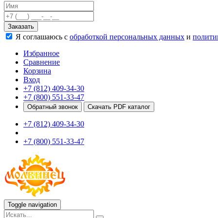
Качели
Развивающие игровые элементы
Заказать
ПДД для детей
Я соглашаюсь с
обработкой персональных данных
и
полити
Безопасные покрытия
Спортивные комплексы от 3 до 7 лет
Избранное
Спортивные элементы
Сравнение
Входные арки
Корзина
Информационные стойки
Вход
Ограждения
+7 (812) 409-34-30
Для детей с ограниченными возможностями
+7 (800) 551-33-47
Школам
Обратный звонок
Скачать PDF каталог
Игровые комплексы от 5 до 12 лет
+7 (812) 409-34-30
Спортивные комплексы от 5 до 12 лет
Спортивные элементы
+7 (800) 551-33-47
Воркаут
Тренажеры
Теннисные столы
Спортивные ворота
Спортивные стойки
Оборудование для ГТО
Информационные стойки
Toggle navigation
Ограждения