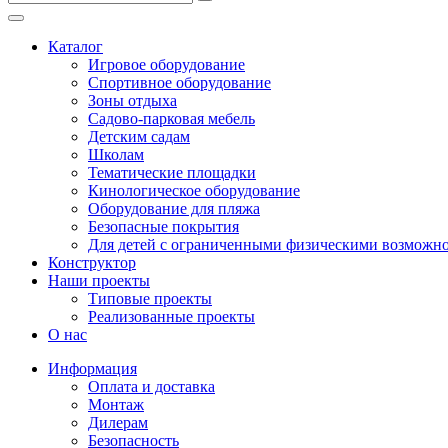
Безопасные покрытия
Тематические площадки
Каталог
Игровые комплексы от 3 до 7 лет
Игровое оборудование
Игровые комплексы от 5 до 12 лет
Спортивное оборудование
Горки
Зоны отдыха
Игровые элементы
Садово-парковая мебель
Качели балансирные
Детским садам
Качалки на пружине
Школам
Качели
Тематические площадки
Песочницы
Кинологическое оборудование
Оборудование для пляжа
Песочные городки
Безопасные покрытия
Детские столики и скамьи
Для детей с ограниченными физическими возможн
Домики-беседки
Конструктор
Теневые навесы и сцены
Наши проекты
Развивающие игровые элементы
Типовые проекты
ПДД для детей
Реализованные проекты
Спортивное оборудование
О нас
Кинологическое оборудование
Информация
Оборудование для пляжа
Оплата и доставка
Безопасные покрытия
Монтаж
Для детей с ограниченными физическими возможно
Дилерам
Безопасность