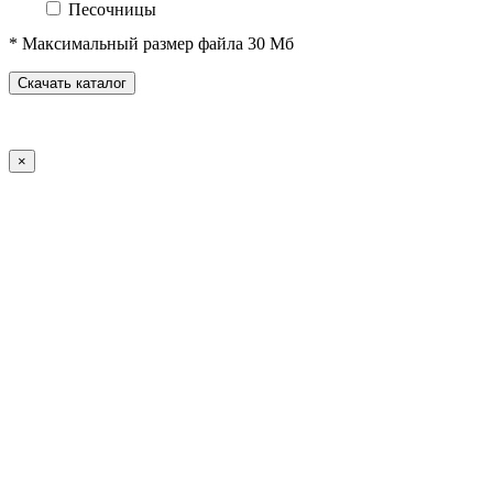
Песочницы
Песочные городки
* Максимальный размер файла 30 Мб
Домики-беседки
Детские столики и скамьи
Скачать каталог
Теневые навесы и сцены
Развивающие игровые элементы
ПДД для детей
×
Спортивное оборудование
Спортивные комплексы для детей от 3 до 7 лет
Спортивные комплексы для детей от 5 до 12 лет
Спортивные элементы
Воркаут (WorkOut)
Уличные тренажеры
Теннисные столы
Футбольные ворота
Баскетбольные стойки
Хоккейные ворота
Волейбольные стойки
Скейт-парк
Оборудование для ГТО
Зоны отдыха
Садово-парковая мебель