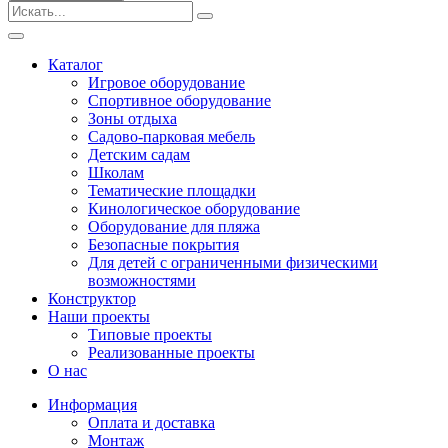
Безопасные покрытия
Тематические площадки
Игровые комплексы от 3 до 7 лет
Каталог
Игровые комплексы от 5 до 12 лет
Игровое оборудование
Горки
Спортивное оборудование
Игровые элементы
Зоны отдыха
Качели балансирные
Садово-парковая мебель
Качалки на пружине
Детским садам
Качели
Школам
Песочницы
Тематические площадки
Кинологическое оборудование
Песочные городки
Оборудование для пляжа
Детские столики и скамьи
Безопасные покрытия
Домики-беседки
Для детей с ограниченными физическими
Теневые навесы и сцены
возможностями
Развивающие игровые элементы
Конструктор
ПДД для детей
Наши проекты
Спортивное оборудование
Типовые проекты
Кинологическое оборудование
Реализованные проекты
Оборудование для пляжа
О нас
Безопасные покрытия
Информация
Для детей с ограниченными физическими
Оплата и доставка
возможностями
Монтаж