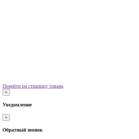
Уличные урны
Вазоны
Скамейки
Столы со скамьями
Беседки
Ограждения
Арки для детских площадок
Информационные стенды
Велопарковки
Ограничители движения
Мостики и переходы
Детским садам
Теневые навесы, сцены, веранды
Игровые комплексы от 3 до 7 лет
Перейти на страницу товара
Игровые элементы
×
Горки
Качели балансирные
Уведомление
Качалки на пружине
Карусели
×
Песочницы
Песочные городки
Обратный звонок
Домики-беседки
Детские столики и скамьи