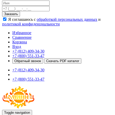
Качели
Развивающие игровые элементы
Заказать
ПДД для детей
Я соглашаюсь с
обработкой персональных данных
и
Безопасные покрытия
политикой конфиденциальности
Спортивные комплексы от 3 до 7 лет
Спортивные элементы
Избранное
Входные арки
Сравнение
Информационные стойки
Корзина
Ограждения
Вход
Для детей с ограниченными возможностями
+7 (812) 409-34-30
Школам
+7 (800) 551-33-47
Игровые комплексы от 5 до 12 лет
Обратный звонок
Скачать PDF каталог
Спортивные комплексы от 5 до 12 лет
+7 (812) 409-34-30
Спортивные элементы
Воркаут
+7 (800) 551-33-47
Тренажеры
Теннисные столы
Спортивные ворота
Спортивные стойки
Оборудование для ГТО
Информационные стойки
Ограждения
Toggle navigation