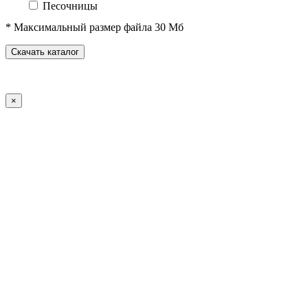
Песочницы
Песочные городки
* Максимальный размер файла 30 Мб
Домики-беседки
Детские столики и скамьи
Скачать каталог
Теневые навесы и сцены
Развивающие игровые элементы
ПДД для детей
×
Спортивное оборудование
Спортивные комплексы для детей от 3 до 7 лет
Спортивные комплексы для детей от 5 до 12 лет
Спортивные элементы
Воркаут (WorkOut)
Уличные тренажеры
Теннисные столы
Футбольные ворота
Баскетбольные стойки
Хоккейные ворота
Волейбольные стойки
Скейт-парк
Оборудование для ГТО
Зоны отдыха
Садово-парковая мебель