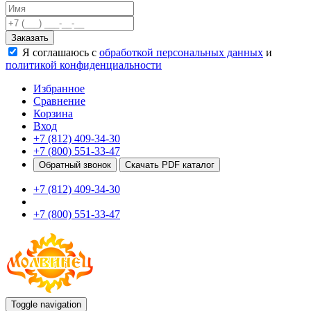
Качели
Развивающие игровые элементы
Заказать
ПДД для детей
Я соглашаюсь с
обработкой персональных данных
и
Безопасные покрытия
политикой конфиденциальности
Спортивные комплексы от 3 до 7 лет
Спортивные элементы
Избранное
Входные арки
Сравнение
Информационные стойки
Корзина
Ограждения
Вход
Для детей с ограниченными возможностями
+7 (812) 409-34-30
Школам
+7 (800) 551-33-47
Игровые комплексы от 5 до 12 лет
Обратный звонок
Скачать PDF каталог
Спортивные комплексы от 5 до 12 лет
+7 (812) 409-34-30
Спортивные элементы
Воркаут
+7 (800) 551-33-47
Тренажеры
Теннисные столы
Спортивные ворота
Спортивные стойки
Оборудование для ГТО
Информационные стойки
Ограждения
Toggle navigation