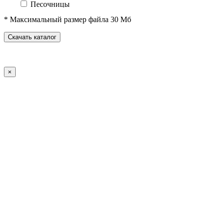
Песочницы
Песочные городки
* Максимальный размер файла 30 Мб
Домики-беседки
Детские столики и скамьи
Скачать каталог
Теневые навесы и сцены
Развивающие игровые элементы
ПДД для детей
×
Спортивное оборудование
Спортивные комплексы для детей от 3 до 7 лет
Спортивные комплексы для детей от 5 до 12 лет
Спортивные элементы
Воркаут (WorkOut)
Уличные тренажеры
Теннисные столы
Футбольные ворота
Баскетбольные стойки
Хоккейные ворота
Волейбольные стойки
Скейт-парк
Оборудование для ГТО
Зоны отдыха
Садово-парковая мебель