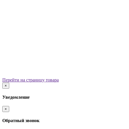
Уличные урны
Вазоны
Скамейки
Столы со скамьями
Беседки
Ограждения
Арки для детских площадок
Информационные стенды
Велопарковки
Ограничители движения
Мостики и переходы
Детским садам
Теневые навесы, сцены, веранды
Игровые комплексы от 3 до 7 лет
Перейти на страницу товара
Игровые элементы
×
Горки
Качели балансирные
Уведомление
Качалки на пружине
Карусели
×
Песочницы
Песочные городки
Обратный звонок
Домики-беседки
Детские столики и скамьи