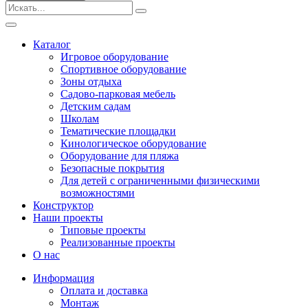
Безопасные покрытия
Тематические площадки
Игровые комплексы от 3 до 7 лет
Каталог
Игровые комплексы от 5 до 12 лет
Игровое оборудование
Горки
Спортивное оборудование
Игровые элементы
Зоны отдыха
Качели балансирные
Садово-парковая мебель
Качалки на пружине
Детским садам
Качели
Школам
Песочницы
Тематические площадки
Кинологическое оборудование
Песочные городки
Оборудование для пляжа
Детские столики и скамьи
Безопасные покрытия
Домики-беседки
Для детей с ограниченными физическими
Теневые навесы и сцены
возможностями
Развивающие игровые элементы
Конструктор
ПДД для детей
Наши проекты
Спортивное оборудование
Типовые проекты
Кинологическое оборудование
Реализованные проекты
Оборудование для пляжа
О нас
Безопасные покрытия
Информация
Для детей с ограниченными физическими
Оплата и доставка
возможностями
Монтаж