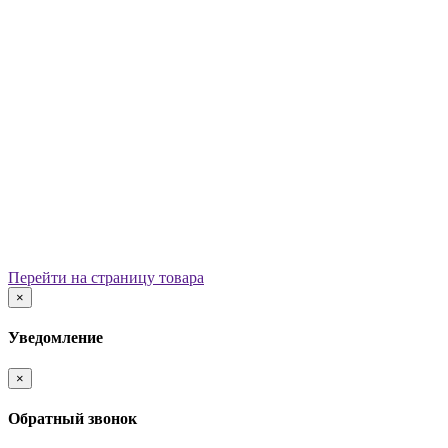
Уличные урны
Вазоны
Скамейки
Столы со скамьями
Беседки
Ограждения
Арки для детских площадок
Информационные стенды
Велопарковки
Ограничители движения
Мостики и переходы
Детским садам
Теневые навесы, сцены, веранды
Игровые комплексы от 3 до 7 лет
Перейти на страницу товара
Игровые элементы
×
Горки
Качели балансирные
Уведомление
Качалки на пружине
Карусели
×
Песочницы
Песочные городки
Обратный звонок
Домики-беседки
Детские столики и скамьи