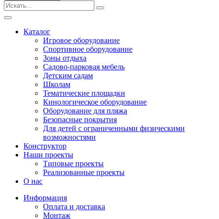
Безопасные покрытия
Тематические площадки
Игровые комплексы от 3 до 7 лет
Каталог
Игровые комплексы от 5 до 12 лет
Игровое оборудование
Горки
Спортивное оборудование
Игровые элементы
Зоны отдыха
Качели балансирные
Садово-парковая мебель
Качалки на пружине
Детским садам
Качели
Школам
Песочницы
Тематические площадки
Кинологическое оборудование
Песочные городки
Оборудование для пляжа
Детские столики и скамьи
Безопасные покрытия
Домики-беседки
Для детей с ограниченными физическими
Теневые навесы и сцены
возможностями
Развивающие игровые элементы
Конструктор
ПДД для детей
Наши проекты
Спортивное оборудование
Типовые проекты
Кинологическое оборудование
Реализованные проекты
Оборудование для пляжа
О нас
Безопасные покрытия
Информация
Для детей с ограниченными физическими
Оплата и доставка
возможностями
Монтаж