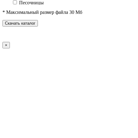
Песочницы
Песочные городки
* Максимальный размер файла 30 Мб
Домики-беседки
Детские столики и скамьи
Скачать каталог
Теневые навесы и сцены
Развивающие игровые элементы
ПДД для детей
×
Спортивное оборудование
Спортивные комплексы для детей от 3 до 7 лет
Спортивные комплексы для детей от 5 до 12 лет
Спортивные элементы
Воркаут (WorkOut)
Уличные тренажеры
Теннисные столы
Футбольные ворота
Баскетбольные стойки
Хоккейные ворота
Волейбольные стойки
Скейт-парк
Оборудование для ГТО
Зоны отдыха
Садово-парковая мебель