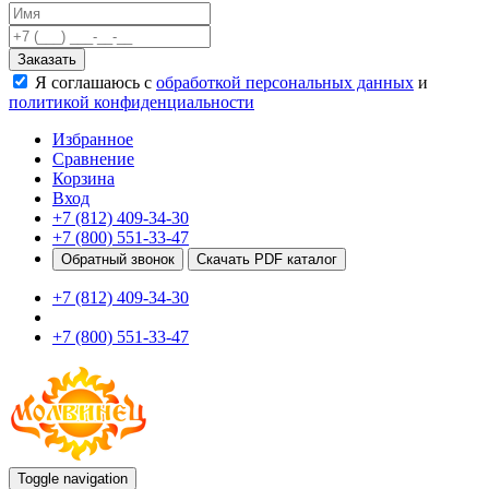
Качели
Развивающие игровые элементы
Заказать
ПДД для детей
Я соглашаюсь с
обработкой персональных данных
и
Безопасные покрытия
политикой конфиденциальности
Спортивные комплексы от 3 до 7 лет
Спортивные элементы
Избранное
Входные арки
Сравнение
Информационные стойки
Корзина
Ограждения
Вход
Для детей с ограниченными возможностями
+7 (812) 409-34-30
Школам
+7 (800) 551-33-47
Игровые комплексы от 5 до 12 лет
Обратный звонок
Скачать PDF каталог
Спортивные комплексы от 5 до 12 лет
+7 (812) 409-34-30
Спортивные элементы
Воркаут
+7 (800) 551-33-47
Тренажеры
Теннисные столы
Спортивные ворота
Спортивные стойки
Оборудование для ГТО
Информационные стойки
Ограждения
Toggle navigation