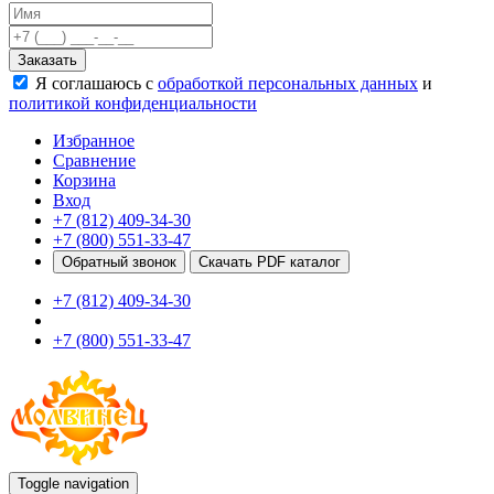
Качели
Развивающие игровые элементы
Заказать
ПДД для детей
Я соглашаюсь с
обработкой персональных данных
и
Безопасные покрытия
политикой конфиденциальности
Спортивные комплексы от 3 до 7 лет
Спортивные элементы
Избранное
Входные арки
Сравнение
Информационные стойки
Корзина
Ограждения
Вход
Для детей с ограниченными возможностями
+7 (812) 409-34-30
Школам
+7 (800) 551-33-47
Игровые комплексы от 5 до 12 лет
Обратный звонок
Скачать PDF каталог
Спортивные комплексы от 5 до 12 лет
+7 (812) 409-34-30
Спортивные элементы
Воркаут
+7 (800) 551-33-47
Тренажеры
Теннисные столы
Спортивные ворота
Спортивные стойки
Оборудование для ГТО
Информационные стойки
Ограждения
Toggle navigation