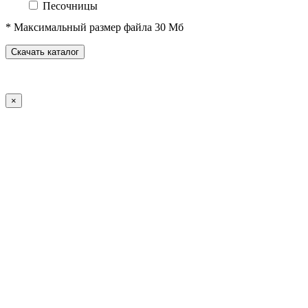
Песочницы
Песочные городки
* Максимальный размер файла 30 Мб
Домики-беседки
Детские столики и скамьи
Скачать каталог
Теневые навесы и сцены
Развивающие игровые элементы
ПДД для детей
×
Спортивное оборудование
Спортивные комплексы для детей от 3 до 7 лет
Спортивные комплексы для детей от 5 до 12 лет
Спортивные элементы
Воркаут (WorkOut)
Уличные тренажеры
Теннисные столы
Футбольные ворота
Баскетбольные стойки
Хоккейные ворота
Волейбольные стойки
Скейт-парк
Оборудование для ГТО
Зоны отдыха
Садово-парковая мебель