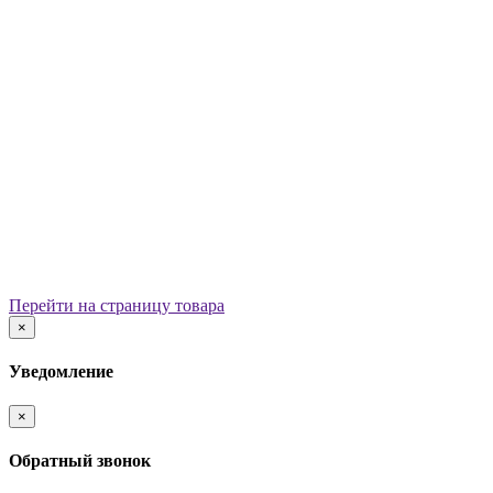
Уличные урны
Вазоны
Скамейки
Столы со скамьями
Беседки
Ограждения
Арки для детских площадок
Информационные стенды
Велопарковки
Ограничители движения
Мостики и переходы
Детским садам
Теневые навесы, сцены, веранды
Игровые комплексы от 3 до 7 лет
Перейти на страницу товара
Игровые элементы
×
Горки
Качели балансирные
Уведомление
Качалки на пружине
Карусели
×
Песочницы
Песочные городки
Обратный звонок
Домики-беседки
Детские столики и скамьи