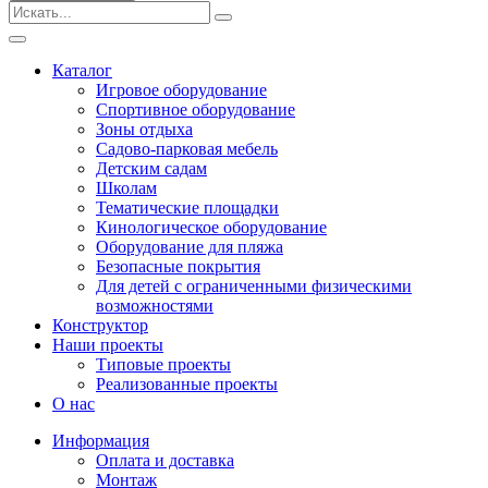
Безопасные покрытия
Тематические площадки
Игровые комплексы от 3 до 7 лет
Каталог
Игровые комплексы от 5 до 12 лет
Игровое оборудование
Горки
Спортивное оборудование
Игровые элементы
Зоны отдыха
Качели балансирные
Садово-парковая мебель
Качалки на пружине
Детским садам
Качели
Школам
Песочницы
Тематические площадки
Кинологическое оборудование
Песочные городки
Оборудование для пляжа
Детские столики и скамьи
Безопасные покрытия
Домики-беседки
Для детей с ограниченными физическими
Теневые навесы и сцены
возможностями
Развивающие игровые элементы
Конструктор
ПДД для детей
Наши проекты
Спортивное оборудование
Типовые проекты
Кинологическое оборудование
Реализованные проекты
Оборудование для пляжа
О нас
Безопасные покрытия
Информация
Для детей с ограниченными физическими
Оплата и доставка
возможностями
Монтаж